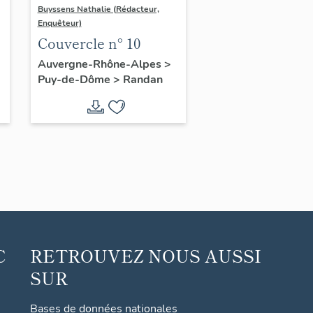
Buyssens Nathalie (Rédacteur,
Enquêteur)
Couvercle n° 10
Auvergne-Rhône-Alpes
>
Puy-de-Dôme
>
Randan
C
RETROUVEZ NOUS AUSSI
SUR
Bases de données nationales