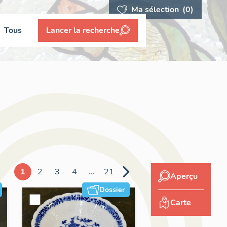
Ma sélection
(0)
Tous
Lancer la recherche
1
2
3
4
...
21
Aperçu
Dossier
Carte