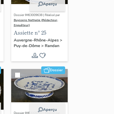
Aperçu
Dossier IM63009638 | Réalisé par
Buyssens Nathalie (Rédacteur,
Enquêteur)
Assiette n° 25
Auvergne-Rhône-Alpes
>
Puy-de-Dôme
>
Randan
Dossier
Aperçu
Dossier IM63009783 | Réalisé par