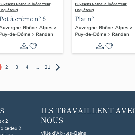
Buyssens Nathalie (Rédacteur,
Buyssens Nathalie (Rédacteur,
Enquêteur)
Enquêteur)
Pot à crème n° 6
Plat n° 1
Auvergne-Rhône-Alpes
>
Auvergne-Rhône-Alpes
>
Puy-de-Dôme
>
Randan
Puy-de-Dôme
>
Randan
2
3
4
...
21
ILS TRAVAILLENT AVE
S
NOUS
ex 2
nd cedex 2
Ville d'Aix-les-Bains