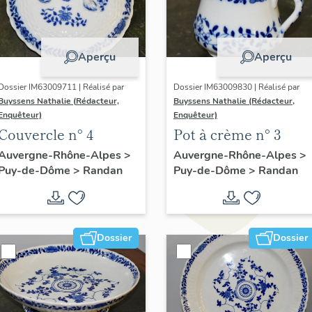
Aperçu
Aperçu
Dossier IM63009711 | Réalisé par
Dossier IM63009830 | Réalisé par
Buyssens Nathalie (Rédacteur,
Buyssens Nathalie (Rédacteur,
Enquêteur)
Enquêteur)
Couvercle n° 4
Pot à crème n° 3
Auvergne-Rhône-Alpes
>
Auvergne-Rhône-Alpes
>
Puy-de-Dôme
>
Randan
Puy-de-Dôme
>
Randan
Dossier
Dossier