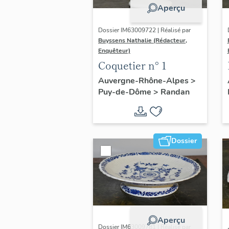
Aperçu
Dossier IM63009722 | Réalisé par
Buyssens Nathalie (Rédacteur,
Enquêteur)
Coquetier n° 1
Auvergne-Rhône-Alpes
>
Puy-de-Dôme
>
Randan
Dossier
Aperçu
Dossier IM63009781 | Réalisé par