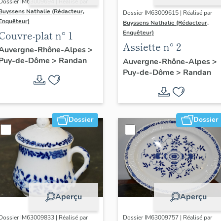
Dossier IM63009694 | Réalisé par
Buyssens Nathalie (Rédacteur,
Dossier IM63009615 | Réalisé par
Enquêteur)
Buyssens Nathalie (Rédacteur,
Couvre-plat n° 1
Enquêteur)
Assiette n° 2
Auvergne-Rhône-Alpes
>
Puy-de-Dôme
>
Randan
Auvergne-Rhône-Alpes
>
Puy-de-Dôme
>
Randan
Dossier
Dossier
Aperçu
Aperçu
Dossier IM63009833 | Réalisé par
Dossier IM63009757 | Réalisé par