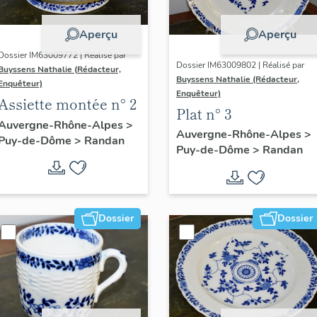
Aperçu
Aperçu
Dossier IM63009772 | Réalisé par
Dossier IM63009802 | Réalisé par
Buyssens Nathalie (Rédacteur,
Buyssens Nathalie (Rédacteur,
Enquêteur)
Enquêteur)
Assiette montée n° 2
Plat n° 3
Auvergne-Rhône-Alpes
>
Auvergne-Rhône-Alpes
>
Puy-de-Dôme
>
Randan
Puy-de-Dôme
>
Randan
Dossier
Dossier