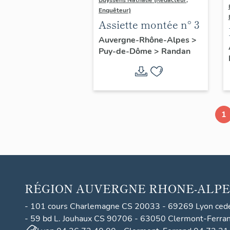
Enquêteur)
Assiette montée n° 3
Auvergne-Rhône-Alpes
>
Puy-de-Dôme
>
Randan
1
RÉGION
AUVERGNE RHONE-ALPE
- 101 cours Charlemagne CS 20033 - 69269 Lyon ced
- 59 bd L. Jouhaux CS 90706 - 63050 Clermont-Ferra