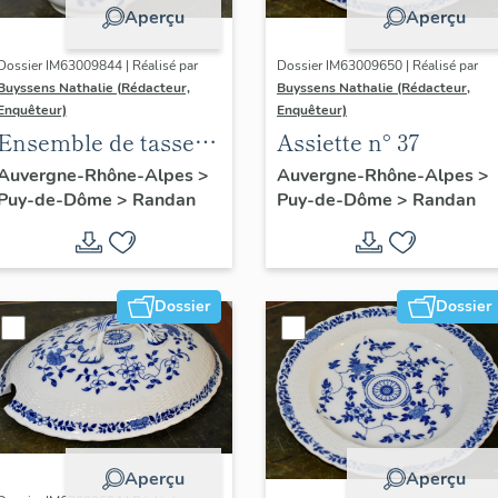
Aperçu
Aperçu
Dossier IM63009844 | Réalisé par
Dossier IM63009650 | Réalisé par
Buyssens Nathalie (Rédacteur,
Buyssens Nathalie (Rédacteur,
Enquêteur)
Enquêteur)
Ensemble de tasses
Assiette n° 37
à café (8)
Auvergne-Rhône-Alpes
>
Auvergne-Rhône-Alpes
>
Puy-de-Dôme
>
Randan
Puy-de-Dôme
>
Randan
Dossier
Dossier
Aperçu
Aperçu