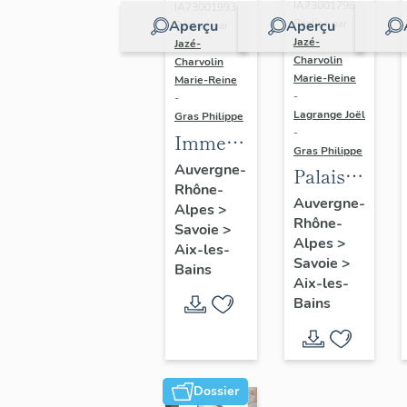
IA73001798 |
IA73001993 |
Aperçu
Aperçu
Réalisé par
Réalisé par
Jazé-
Jazé-
Charvolin
Charvolin
Marie-Reine
Marie-Reine
-
-
Lagrange Joël
Gras Philippe
-
Immeuble,
Gras Philippe
Résidence
Auvergne-
Palais
Rhône-
Le Clos
des
Auvergne-
Alpes
>
Marie
Rhône-
congrès,
Savoie
>
Alpes
>
dit
Aix-les-
Savoie
>
Bains
centre
Aix-les-
polyvalent,
Bains
puis
centre
de la
Dossier
culture