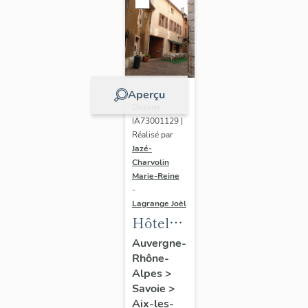
et des
congrès,
Palais
des
Fleurs,
Aperçu
Dossier
actuellement
IA73001129 |
centre
Réalisé par
des
Jazé-
Charvolin
congrès
Marie-Reine
-
Lagrange Joël
Hôtel
de
Auvergne-
Rhône-
voyageurs,
Alpes
>
Hôtel
Savoie
>
National
Aix-les-