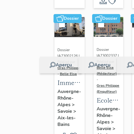
(1802-
II
1988)
Dossier
Dossier
Dossier
Dossier
IA73002337 |
IA73002126 |
Réalisé par
Réalisé par
Aperçu
Aperçu
Belle Elsa
Gras Philippe
(Rédacteur)
-
Belle Elsa
-
Immeuble,
Gras Philippe
résidence
Auvergne-
(Enquêteur)
Rhône-
de
Ecole
Alpes
>
tourisme
secondaire,
Auvergne-
Savoie
>
Les
Rhône-
dite
Aix-les-
Alpes
>
Loges
Ecole
Bains
Savoie
>
du Park
supérieure