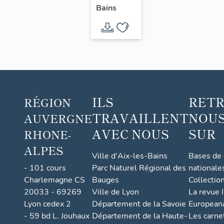
et de
Bains
Marseille
puis
hôtel
National
et du
Commerce
ILS
RET
RÉGION
TRAVAILLENT
NOUS
AUVERGNE
AVEC NOUS
SUR
RHONE-
ALPES
Ville d'Aix-les-Bains
Bases de
- 101 cours
Parc Naturel Régional des
nationale
Charlemagne CS
Bauges
Collectio
20033 - 69269
Ville de Lyon
La revue I
Lyon cedex 2
Département de la Savoie
European
- 59 bd L. Jouhaux
Département de la Haute-
Les carne