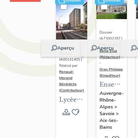
Dossier
Dossier
Dossier
IA73002287 |
Réalisé par
Aperçu
Aperçu
Belle Elsa
Dossier
(Rédacteur)
IA00141405 |
-
Réalisé par
Gras Philippe
Renaud-
(Enquêteur)
Morand
Ensemble
Bénédicte
(Contributeur)
de cinq
Auvergne-
Lycées
Rhône-
immeubles,
publics
Alpes
>
dits Les
Savoie
>
en
Bateliers
Aix-les-
espace
I et Les
Bains
urbain
Bateliers