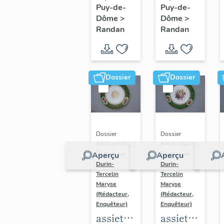
à
à
Puy-de-
Puy-de-
potage
dessert
Dôme
>
Dôme
>
du
du
Randan
Randan
service
service
dit
dit
"service
"service
Dossier
Dossier
d'apparat
d'apparat
du
du
château
château
de
de
Dossier
Dossier
Randan"
Randan"
IM63006881 |
IM63006844 |
Aperçu
Aperçu
Réalisé par
Réalisé par
Durin-
Durin-
Tercelin
Tercelin
Maryse
Maryse
(Rédacteur,
(Rédacteur,
Enquêteur)
Enquêteur)
assiette
assiette