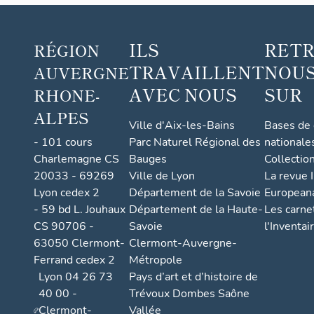
de
de
Randan"
Randan"
ILS
RET
RÉGION
TRAVAILLENT
NOUS
AUVERGNE
AVEC NOUS
SUR
RHONE-
ALPES
Ville d'Aix-les-Bains
Bases de
- 101 cours
Parc Naturel Régional des
nationale
Charlemagne CS
Bauges
Collectio
20033 - 69269
Ville de Lyon
La revue I
Lyon cedex 2
Département de la Savoie
European
- 59 bd L. Jouhaux
Département de la Haute-
Les carne
CS 90706 -
Savoie
l'Inventai
63050 Clermont-
Clermont-Auvergne-
Ferrand cedex 2
Métropole
Lyon 04 26 73
Pays d’art et d’histoire de
40 00 -
Trévoux Dombes Saône
Clermont-
Vallée