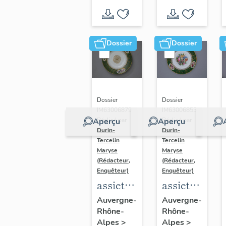
service
service
dit
dit
"service
"service
Dossier
Dossier
d'apparat
d'apparat
du
du
château
château
de
de
Dossier
Dossier
Randan"
Randan"
IM63006879 |
IM63006853 |
Aperçu
Aperçu
Réalisé par
Réalisé par
Durin-
Durin-
Tercelin
Tercelin
Maryse
Maryse
(Rédacteur,
(Rédacteur,
Enquêteur)
Enquêteur)
assiette
assiette
dite
dite
Auvergne-
Auvergne-
Rhône-
Rhône-
assiette
assiette
Alpes
>
Alpes
>