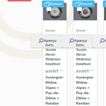
Dossier
Dossier
Dossier
Dossier
IM63006884 |
IM63006845 |
Aperçu
Aperçu
Réalisé par
Réalisé par
Durin-
Durin-
Tercelin
Tercelin
Maryse
Maryse
(Rédacteur,
(Rédacteur,
Enquêteur)
Enquêteur)
assiette
assiette
dite
dite
Auvergne-
Auvergne-
Rhône-
Rhône-
assiette
assiette
Alpes
>
Alpes
>
à
à
Puy-de-
Puy-de-
potage
dessert
Dôme
>
Dôme
>
du
du
Randan
Randan