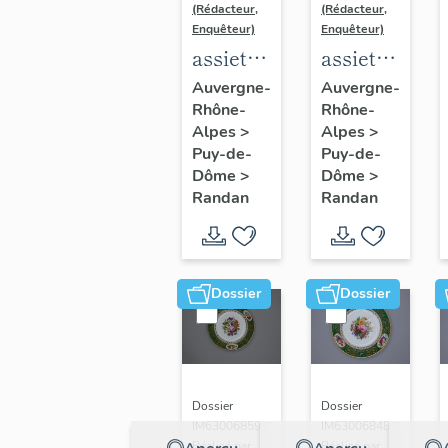
(Rédacteur,
(Rédacteur,
Enquêteur)
Enquêteur)
assiette
assiette
dite
dite
Auvergne-
Auvergne-
Rhône-
Rhône-
assiette
assiette
Alpes
>
Alpes
>
à
à
Puy-de-
Puy-de-
potage
potage
Dôme
>
Dôme
>
du
du
Randan
Randan
service
service
dit
dit
"service
"service
Dossier
Dossier
d'apparat
d'apparat
du
du
château
château
de
de
Dossier
Dossier
Randan"
Randan"
IM63006859 |
IM63006848 |
Réalisé par
Réalisé par