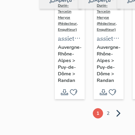
Aperçu
Aperçu
Durin-
Durin-
Tercelin
Tercelin
Maryse
Maryse
(Rédacteur,
(Rédacteur,
Enquêteur)
Enquêteur)
assiette
assiette
dite
dite
Auvergne-
Auvergne-
Rhône-
Rhône-
assiette
assiette
Alpes
>
Alpes
>
à
à
Puy-de-
Puy-de-
dessert
dessert
Dôme
>
Dôme
>
du
du
Randan
Randan
service
service
dit
dit
"service
"service
d'apparat
d'apparat
1
2
du
du
château
château