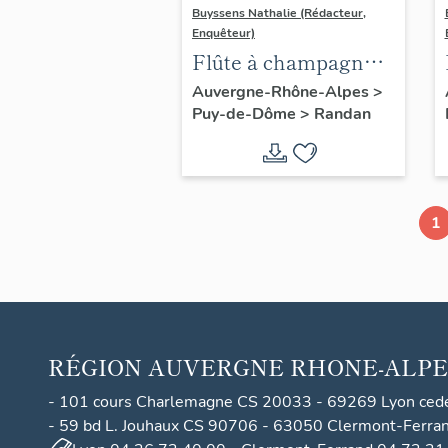
Buyssens Nathalie (Rédacteur,
Enquêteur)
Flûte à champagne
n° 8
Auvergne-Rhône-Alpes
>
Puy-de-Dôme
>
Randan
1
RÉGION
AUVERGNE RHONE-ALPE
- 101 cours Charlemagne CS 20033 - 69269 Lyon ced
- 59 bd L. Jouhaux CS 90706 - 63050 Clermont-Ferra