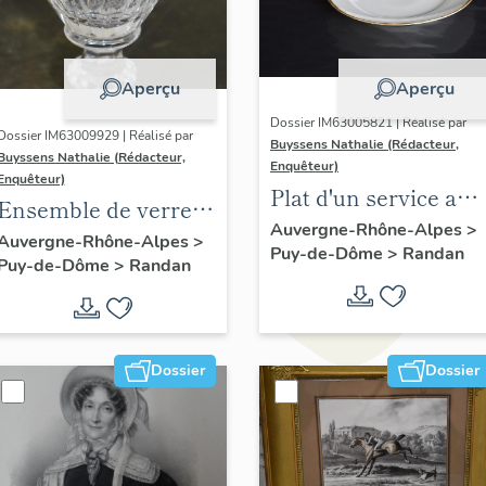
Aperçu
Aperçu
Dossier IM63005821 | Réalisé par
Dossier IM63009929 | Réalisé par
Buyssens Nathalie (Rédacteur,
Buyssens Nathalie (Rédacteur,
Enquêteur)
Enquêteur)
Plat d'un service au
Ensemble de verres
chiffre d'Adélaïde
Auvergne-Rhône-Alpes
>
au chiffre AO (11)
Auvergne-Rhône-Alpes
>
Puy-de-Dôme
>
Randan
d'Orléans, n° 1
Puy-de-Dôme
>
Randan
Dossier
Dossier