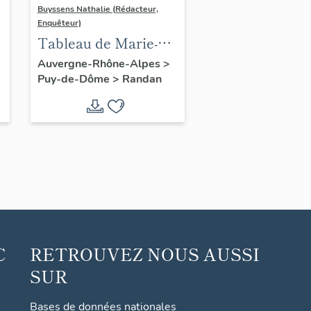
Buyssens Nathalie (Rédacteur,
Enquêteur)
e
Tableau de Marie-
Amélie Cogniet -
Auvergne-Rhône-Alpes
>
Puy-de-Dôme
>
Randan
Portrait de Madame
Adélaïde
C
RETROUVEZ NOUS AUSSI
SUR
Bases de données nationales