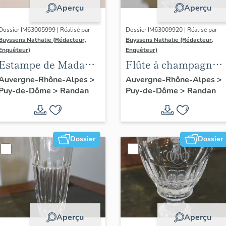
Aperçu
Aperçu
Dossier IM63005999 | Réalisé par
Dossier IM63009920 | Réalisé par
Buyssens Nathalie (Rédacteur,
Buyssens Nathalie (Rédacteur,
Enquêteur)
Enquêteur)
Estampe de Madame
Flûte à champagne
Delpech - S.A.R.
n° 3
Auvergne-Rhône-Alpes
>
Auvergne-Rhône-Alpes
>
Puy-de-Dôme
>
Randan
Puy-de-Dôme
>
Randan
Madame Adélaïde,
n° 5
Dossier
Dossier
Aperçu
Aperçu