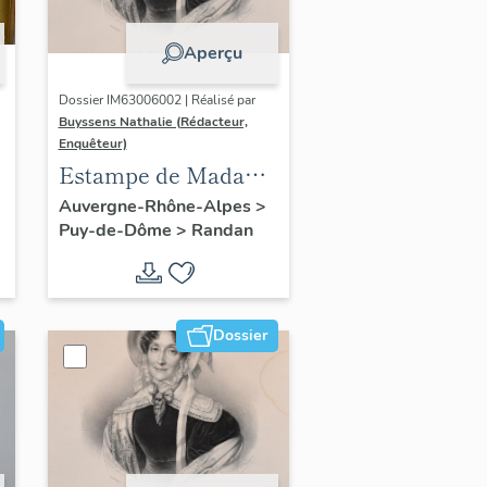
Aperçu
Dossier IM63006002 | Réalisé par
Buyssens Nathalie (Rédacteur,
Enquêteur)
Estampe de Madame
Delpech - S.A.R.
Auvergne-Rhône-Alpes
>
Puy-de-Dôme
>
Randan
Madame Adélaïde,
n° 8
Dossier