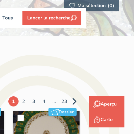
Ma sélection
(0)
Tous
Lancer la recherche
1
2
3
4
...
23
Aperçu
Dossier
Carte