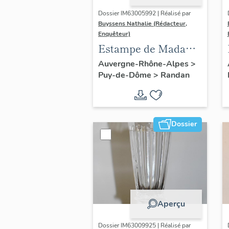
Dossier IM63005992 | Réalisé par
Buyssens Nathalie (Rédacteur,
Enquêteur)
Estampe de Madame
Delpech - sans titre
Auvergne-Rhône-Alpes
>
Puy-de-Dôme
>
Randan
(portrait d'Adélaïde
d'Orléans), n° 6
Dossier
Aperçu
Dossier IM63009925 | Réalisé par