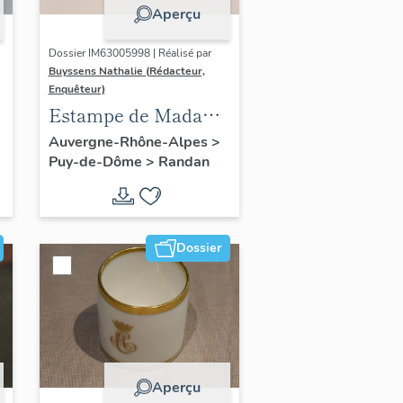
Aperçu
Dossier IM63005998 | Réalisé par
Buyssens Nathalie (Rédacteur,
Enquêteur)
Estampe de Madame
Delpech - S.A.R.
Auvergne-Rhône-Alpes
>
Puy-de-Dôme
>
Randan
Madame Adélaïde,
n° 4
Dossier
Aperçu