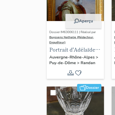
Aperçu
Dossier IM63006111 | Réalisé par
Buyssens Nathalie (Rédacteur,
Enquêteur)
Portrait d'Adélaïde
d'Orléans, d'après
Auvergne-Rhône-Alpes
>
Puy-de-Dôme
>
Randan
François Gérard
Dossier