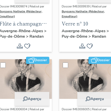
Dossier IM63009874 | Réalisé par
Dossier IM63009939 | Réalisé par
Buyssens Nathalie (Rédacteur,
Buyssens Nathalie (Rédacteur,
Enquêteur)
Enquêteur)
Flûte à champagne
Verre n° 10
n° 4
Auvergne-Rhône-Alpes
>
Auvergne-Rhône-Alpes
>
Puy-de-Dôme
>
Randan
Puy-de-Dôme
>
Randan
Dossier
Dossier
Aperçu
Aperçu
Dossier IM63006004 | Réalisé par
Dossier IM63006005 | Réalisé par