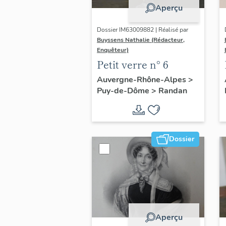
Aperçu
Dossier IM63009882 | Réalisé par
Buyssens Nathalie (Rédacteur,
Enquêteur)
Petit verre n° 6
Auvergne-Rhône-Alpes
>
Puy-de-Dôme
>
Randan
Dossier
Aperçu