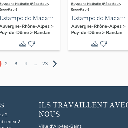
Buyssens Nathalie (Rédacteur,
Buyssens Nathalie (Rédacteur,
Enquêteur)
Enquêteur)
Estampe de Madame
Estampe de Madam
Delpech - S.A.R.
Delpech - S.A.R.
Auvergne-Rhône-Alpes
>
Auvergne-Rhône-Alpes
>
Puy-de-Dôme
>
Randan
Puy-de-Dôme
>
Randan
Madame Adélaïde,
Madame Adélaïde,
n° 10
n° 11
2
3
4
...
23
ILS TRAVAILLENT AVE
S
NOUS
ex 2
nd cedex 2
Ville d'Aix-les-Bains