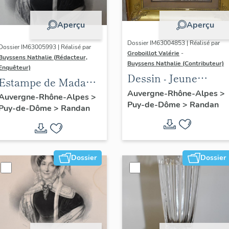
Aperçu
Aperçu
Dossier IM63004853 | Réalisé par
Dossier IM63005993 | Réalisé par
Groboillot Valérie
-
Buyssens Nathalie (Rédacteur,
Buyssens Nathalie (Contributeur)
Enquêteur)
Dessin - Jeune
Estampe de Madame
cavalier sur un
Auvergne-Rhône-Alpes
>
Delpech - sans titre
Auvergne-Rhône-Alpes
>
Puy-de-Dôme
>
Randan
cheval qui rue
Puy-de-Dôme
>
Randan
(portrait d'Adélaïde
d'Orléans), n° 7
Dossier
Dossier