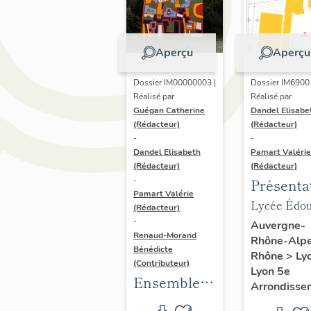
Aperçu
Aperçu
Dossier IM00000003 |
Dossier IM6900
Réalisé par
Réalisé par
Guégan Catherine
Dandel Elisabe
(Rédacteur)
(Rédacteur)
-
-
Dandel Elisabeth
Pamart Valérie
(Rédacteur)
(Rédacteur)
-
Présenta
Pamart Valérie
des 1 %
Lycée Édou
(Rédacteur)
artistiqu
-
Branly
Auvergne-
Renaud-Morand
Rhône-Alp
du lycée
Bénédicte
Rhône
>
Ly
Édouard-
(Contributeur)
Lyon 5e
Ensemble
Branly
Arrondisse
des œuvres