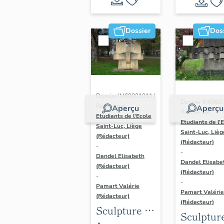
réalisées au
titre du 1%
Dossier
Dos
artistique
dans les
lycées
publics de la
Région
Dossier IM69001911 |
Dossier IM6900
Auvergne-
Réalisé par
Aperçu
Aperçu
Réalisé par
Rhône-
Etudiants de l'Ecole
Etudiants de l'
Saint-Luc, Liège
Alpes
Saint-Luc, Lièg
(Rédacteur)
(Rédacteur)
-
-
Dandel Elisabeth
Dandel Elisabe
(Rédacteur)
(Rédacteur)
-
-
Pamart Valérie
Pamart Valérie
(Rédacteur)
(Rédacteur)
Sculpture :
Sculptur