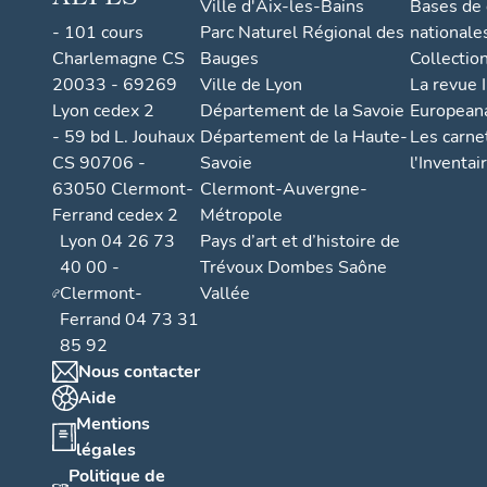
Ville d'Aix-les-Bains
Bases de
- 101 cours
Parc Naturel Régional des
nationale
Charlemagne CS
Bauges
Collectio
20033 - 69269
Ville de Lyon
La revue I
Lyon cedex 2
Département de la Savoie
European
- 59 bd L. Jouhaux
Département de la Haute-
Les carne
CS 90706 -
Savoie
l'Inventai
63050 Clermont-
Clermont-Auvergne-
Ferrand cedex 2
Métropole
Lyon 04 26 73
Pays d’art et d’histoire de
40 00 -
Trévoux Dombes Saône
Clermont-
Vallée
Ferrand 04 73 31
85 92
Nous contacter
Aide
Mentions
légales
Politique de