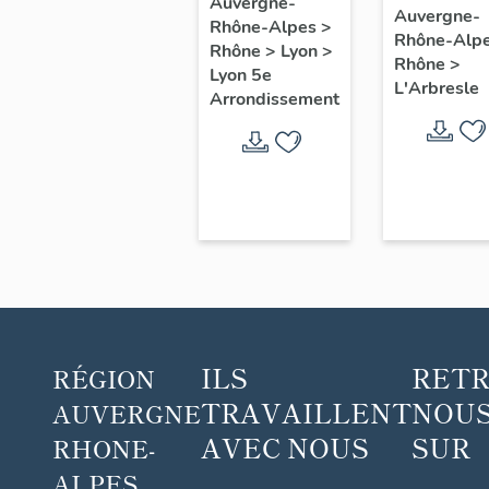
Radar
Auvergne-
(ronde-
Auvergne-
Rhône-Alpes
>
Rhône-Alp
bosse) :
Rhône
>
Lyon
>
Rhône
>
Ondes
Lyon 5e
L'Arbresle
Arrondissement
ILS
RET
RÉGION
TRAVAILLENT
NOUS
AUVERGNE
AVEC NOUS
SUR
RHONE-
ALPES