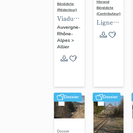
Morand
Bénédicte
Bénédicte
(Rédacteur)
(Contributeur)
Viaduc
Ligne
de la
Auvergne-
Montluçon
Rhône-
Bouble
- Urçay -
Alpes
>
(Bourges)
Allier
Dossier
Dossier
Dossier