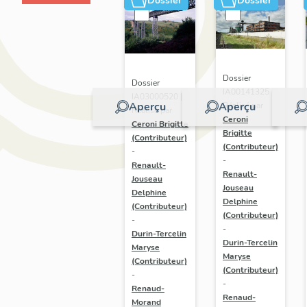
Dossier
Dossier
Dossier
Dossier
IA00141325 |
IA03000520 |
Aperçu
Aperçu
Réalisé par
Réalisé par
Ceroni
Ceroni Brigitte
Brigitte
(Contributeur)
(Contributeur)
-
-
Renault-
Renault-
Jouseau
Jouseau
Delphine
Delphine
(Contributeur)
(Contributeur)
-
-
Durin-Tercelin
Durin-Tercelin
Maryse
Maryse
(Contributeur)
(Contributeur)
-
-
Renaud-
Renaud-
Morand