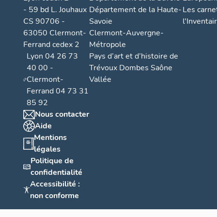
- 59 bd L. Jouhaux
Département de la Haute-
Les carne
CS 90706 -
Savoie
l'Inventai
63050 Clermont-
Clermont-Auvergne-
Ferrand cedex 2
Métropole
Lyon 04 26 73
Pays d’art et d’histoire de
40 00 -
Trévoux Dombes Saône
Clermont-
Vallée
Ferrand 04 73 31
85 92
Nous contacter
Aide
Mentions
légales
Politique de
confidentialité
Accessibilité :
non conforme