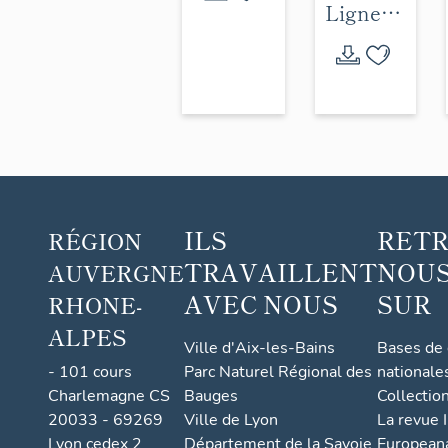
Ligne
Arvant -
Maurs -
(Figeac)
ILS
RET
RÉGION
TRAVAILLENT
NOUS
AUVERGNE
AVEC NOUS
SUR
RHONE-
ALPES
Ville d'Aix-les-Bains
Bases de
- 101 cours
Parc Naturel Régional des
nationale
Charlemagne CS
Bauges
Collectio
20033 - 69269
Ville de Lyon
La revue I
Lyon cedex 2
Département de la Savoie
European