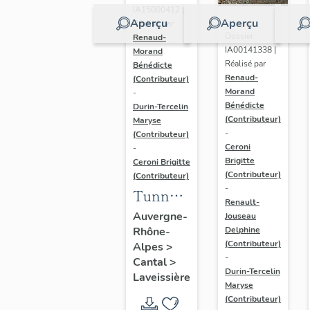
IA15000412 |
Aperçu
Aperçu
Réalisé par
Dossier
Renaud-
IA00141338 |
Morand
Réalisé par
Bénédicte
Renaud-
(Contributeur)
Morand
-
Bénédicte
Durin-Tercelin
(Contributeur)
Maryse
-
(Contributeur)
Ceroni
-
Brigitte
Ceroni Brigitte
(Contributeur)
(Contributeur)
-
Tunnel
Renault-
du
Auvergne-
Jouseau
Rhône-
Lioran
Delphine
(Contributeur)
Alpes
>
-
Cantal
>
Durin-Tercelin
Laveissière
Maryse
(Contributeur)