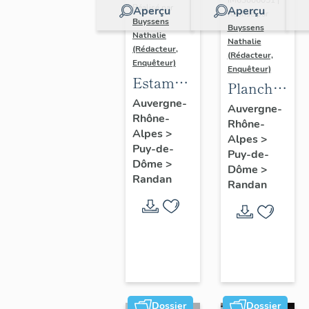
Réalisé par
Aperçu
Aperçu
Réalisé par
Buyssens
Buyssens
Nathalie
Nathalie
(Rédacteur,
(Rédacteur,
Enquêteur)
Enquêteur)
Estampe
Planche
d'Antoine
Auvergne-
d'images
Auvergne-
Rhône-
d'Orléans
Rhône-
d'Épinal
Alpes
>
-
Alpes
>
" Les
Puy-de-
Puy-de-
Portraits
princes
Dôme
>
Dôme
>
de profil
Randan
d'Orléans
Randan
de Louis-
" - n° 2
Philippe
et
d'Antoine
d'Orléans
Dossier
Dossier