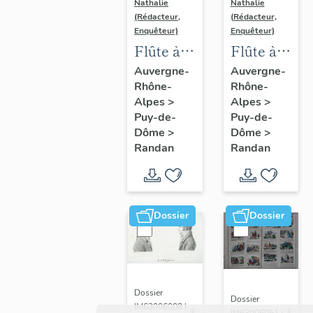
Nathalie
Nathalie
(Rédacteur,
(Rédacteur,
Enquêteur)
Enquêteur)
Flûte à
Flûte à
champagne
champagne
Auvergne-
Auvergne-
Rhône-
Rhône-
n° 2
n° 8
Alpes
>
Alpes
>
Puy-de-
Puy-de-
Dôme
>
Dôme
>
Randan
Randan
Dossier
Dossier
Dossier
Dossier
IM63006008 |
IM63006051 |