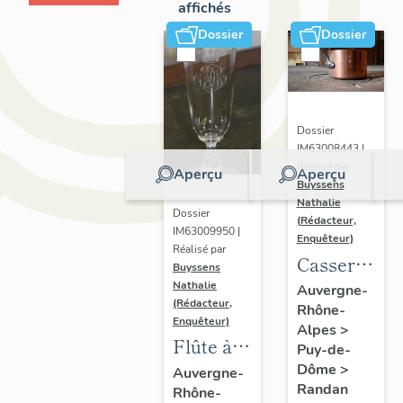
affichés
Dossier
Dossier
Dossier
IM63008443 |
Réalisé par
Aperçu
Aperçu
Buyssens
Nathalie
Dossier
(Rédacteur,
IM63009950 |
Enquêteur)
Réalisé par
Casserole
Buyssens
au
Nathalie
Auvergne-
(Rédacteur,
Rhône-
chiffre
Enquêteur)
Alpes
>
d'Antoine
Flûte à
Puy-de-
d'Orléans
champagne
Dôme
>
Auvergne-
Randan
Rhône-
n° 9