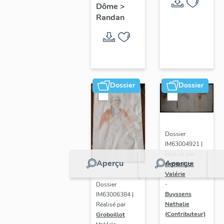
Dôme
>
Randan
Dossier
Dossier
Dossier
IM63004921 |
Réalisé par
Aperçu
Aperçu
Groboillot
Valérie
-
Dossier
Buyssens
IM63006384 |
Nathalie
Réalisé par
(Contributeur)
Groboillot