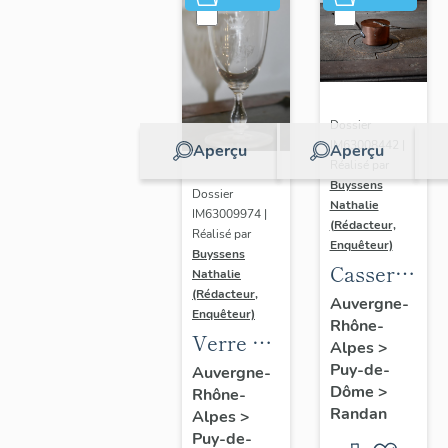
Dossier
IM63008442 |
Aperçu
Aperçu
Réalisé par
Buyssens
Dossier
Nathalie
IM63009974 |
(Rédacteur,
Réalisé par
Enquêteur)
Buyssens
Casserole
Nathalie
(Rédacteur,
et son
Auvergne-
Enquêteur)
Rhône-
couvercle
Verre à
Alpes
>
au
liqueur
Puy-de-
Auvergne-
chiffre
Dôme
>
Rhône-
n° 13
d'Antoine
Randan
Alpes
>
d'Orléans
Puy-de-