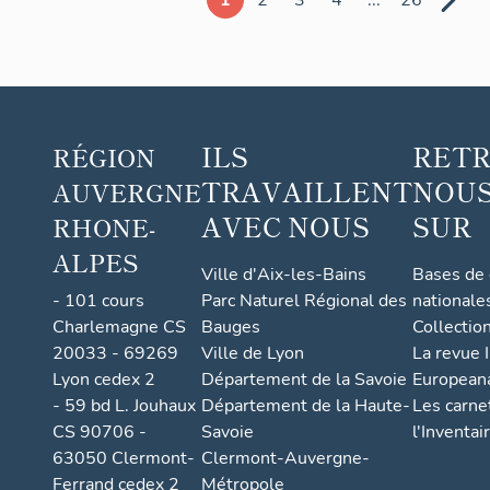
ILS
RET
RÉGION
TRAVAILLENT
NOUS
AUVERGNE
AVEC NOUS
SUR
RHONE-
ALPES
Ville d'Aix-les-Bains
Bases de
- 101 cours
Parc Naturel Régional des
nationale
Charlemagne CS
Bauges
Collectio
20033 - 69269
Ville de Lyon
La revue I
Lyon cedex 2
Département de la Savoie
European
- 59 bd L. Jouhaux
Département de la Haute-
Les carne
CS 90706 -
Savoie
l'Inventai
63050 Clermont-
Clermont-Auvergne-
Ferrand cedex 2
Métropole