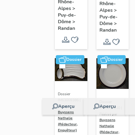
Rhône-
Rhône-
Alpes
>
Alpes
>
Puy-de-
Puy-de-
Dôme
>
Dôme
>
Randan
Randan
Dossier
Dossier
Dossier
IM63009386 |
Dossier
Aperçu
Aperçu
Réalisé par
IM63009210 |
Buyssens
Réalisé par
Nathalie
Buyssens
(Rédacteur,
Nathalie
Enquêteur)
(Rédacteur,