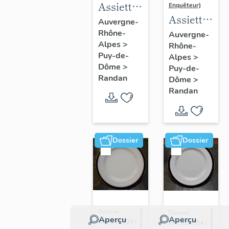
Assiette
Enquêteur)
Assiette
n° 23
Auvergne-
n° 9
Rhône-
Auvergne-
Alpes
>
Rhône-
Puy-de-
Alpes
>
Dôme
>
Puy-de-
Randan
Dôme
>
Randan
Dossier
Dossier
Dossier
Dossier
Aperçu
Aperçu
IM63009229 |
IM63009254 |