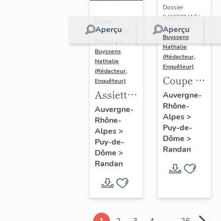
Dossier
IM63009417 |
Dossier
Réalisé par
Aperçu
Aperçu
IM63009278 |
Buyssens
Réalisé par
Nathalie
Buyssens
(Rédacteur,
Nathalie
Enquêteur)
(Rédacteur,
Coupe à
Enquêteur)
fruits
Assiette
Auvergne-
Rhône-
n° 12
Auvergne-
Alpes
>
Rhône-
Puy-de-
Alpes
>
Dôme
>
Puy-de-
Randan
Dôme
>
Randan
1
2
3
4
...
26