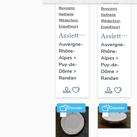
Réalisé par
Réalisé par
Buyssens
Buyssens
Nathalie
Nathalie
(Rédacteur,
(Rédacteur,
Enquêteur)
Enquêteur)
Assiette
Assiette
n° 28
n° 7
Auvergne-
Auvergne-
Rhône-
Rhône-
Alpes
>
Alpes
>
Puy-de-
Puy-de-
Dôme
>
Dôme
>
Randan
Randan
Dossier
Dossier