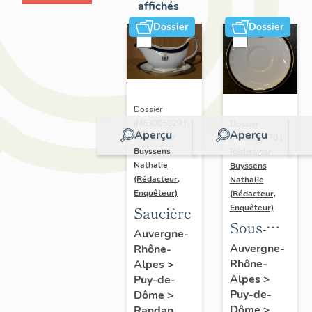
affichés
Dossier
Dossier
Dossier
IM63005829 |
Dossier
Aperçu
Aperçu
Réalisé par
IM63009470 |
Buyssens
Réalisé par
Nathalie
Buyssens
(Rédacteur,
Nathalie
Enquêteur)
(Rédacteur,
Enquêteur)
Saucière
Sous-
Auvergne-
tasse à
Auvergne-
Rhône-
Rhône-
thé n° 11
Alpes
>
Alpes
>
Puy-de-
Puy-de-
Dôme
>
Dôme
>
Randan