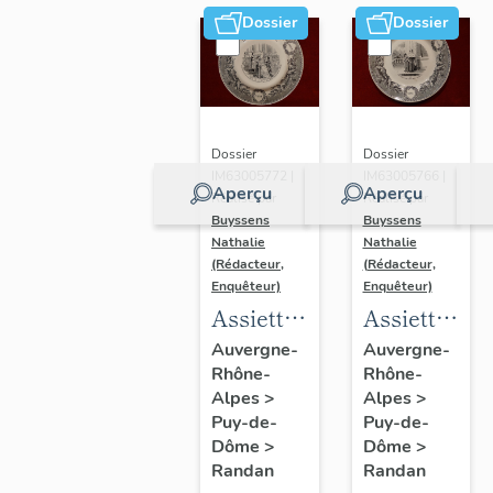
N° 9
d'Orléans
Dossier
Dossier
Dossier
Dossier
IM63005772 |
IM63005766 |
Aperçu
Aperçu
Réalisé par
Réalisé par
Buyssens
Buyssens
Nathalie
Nathalie
(Rédacteur,
(Rédacteur,
Enquêteur)
Enquêteur)
Assiette
Assiettes
historiée
historiées
Auvergne-
Auvergne-
Rhône-
Rhône-
Creil-
Creil-
Alpes
>
Alpes
>
Montereau
Montereau
Puy-de-
Puy-de-
- La vie
(12) - La
Dôme
>
Dôme
>
de
vie de
Randan
Randan