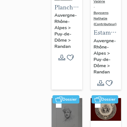
Valérie
Planche
-
Buyssens
d'images
Auvergne-
Nathalie
Rhône-
d'Épinal
(Contributeur)
Alpes
>
" Les
Estampe
Puy-de-
princes
- Portrait
Dôme
>
Auvergne-
d'Orléans
Randan
Rhône-
de
Alpes
>
" - n° 2
Ferdinand-
Puy-de-
Philippe
Dôme
>
d'Orléans
Randan
(1810-
1842),
enfant
Dossier
Dossier