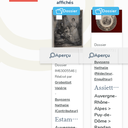
affichés
Dossier
Dossier
Dossier
IM63005773 |
Aperçu
Aperçu
Réalisé par
Buyssens
Dossier
Nathalie
IM63005546 |
(Rédacteur,
Réalisé par
Enquêteur)
Groboillot
Assiette
Valérie
historiée
-
Auvergne-
Buyssens
Rhône-
Creil-
Nathalie
Alpes
>
Montereau
(Contributeur)
Puy-de-
Estampe
- La vie
Dôme
>
:
de
Randan
Auvergne-