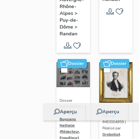
Rhône-
Derniers
Ferdinand-
Alpes
>
jours de
Philippe
Puy-de-
bonheur
duc
Dôme
>
!
d'Orléans,
Randan
N° 7
Dossier
Dossier
Dossier
IM63006051 |
Aperçu
Aperçu
Réalisé par
Dossier
Buyssens
IM63004859 |
Nathalie
Réalisé par
(Rédacteur,
Groboillot
Enquêteur)