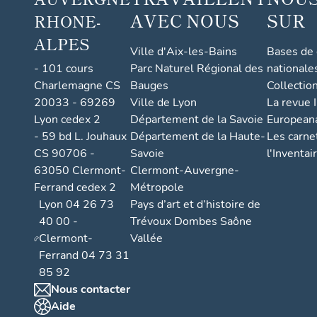
d'Orléans,
AVEC NOUS
SUR
RHONE-
duc de
ALPES
Ville d'Aix-les-Bains
Bases de
Montpensie
- 101 cours
Parc Naturel Régional des
nationale
; Henri
Charlemagne CS
Bauges
Collectio
d'Orléans,
20033 - 69269
Ville de Lyon
La revue I
duc
Lyon cedex 2
Département de la Savoie
European
d'Aumale
- 59 bd L. Jouhaux
Département de la Haute-
Les carne
; Charles
CS 90706 -
Savoie
l'Inventai
63050 Clermont-
Clermont-Auvergne-
d'Orléans,
Ferrand cedex 2
Métropole
duc de
Lyon 04 26 73
Pays d’art et d’histoire de
Penthièvre
40 00 -
Trévoux Dombes Saône
;
Clermont-
Vallée
Ferdinand-
Ferrand 04 73 31
Philippe
85 92
Nous contacter
d'Orléans,
Aide
duc de