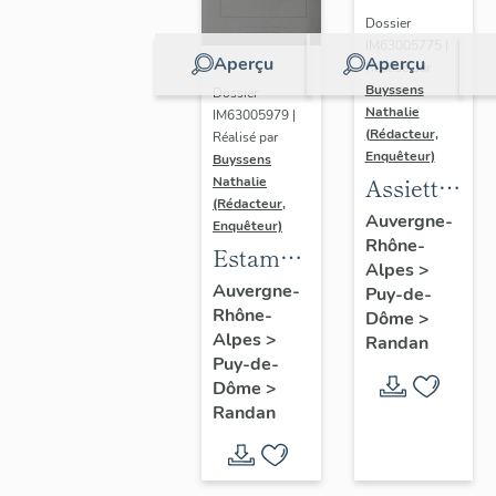
Dossier
IM63005775 |
Aperçu
Aperçu
Réalisé par
Buyssens
Dossier
Nathalie
IM63005979 |
(Rédacteur,
Réalisé par
Enquêteur)
Buyssens
Assiette
Nathalie
(Rédacteur,
historiée
Auvergne-
Enquêteur)
Rhône-
Creil-
Estampe
Alpes
>
Montereau
de Jules
Auvergne-
Puy-de-
- La vie
Rhône-
Gabriel
Dôme
>
de
Alpes
>
Randan
Levasseur
Puy-de-
Ferdinand-
- Portrait
Dôme
>
Philippe
de
Randan
duc
Ferdinand-
d'Orléans,
Philippe