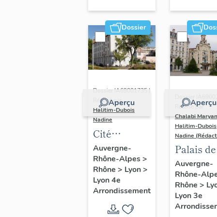
Dossier
Dos
Dossier IA69001735 |
Dossier IA6900
Réalisé par
Aperçu
Aperçu
Réalisé par
Halitim-Dubois
Chalabi Maryan
Nadine
Halitim-Dubois
Cité
Nadine (Rédact
ouvrière
Palais de
Auvergne-
Rhône-Alpes
>
Philippe-de-
Mutualit
Auvergne-
Rhône
>
Lyon
>
Lasalle à la
Rhône-Alp
Centre
Lyon 4e
Rhône
>
Ly
Croix-
d'action
Arrondissement
Lyon 3e
Rousse
sociale
Arrondisse
actuellement