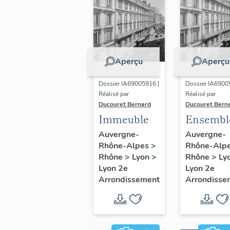
Aperçu
Aperçu
Dossier IA69005916 |
Dossier IA6900
Réalisé par
Réalisé par
Ducouret Bernard
Ducouret Bern
Immeuble
Ensembl
d'édifice
Auvergne-
Auvergne-
Rhône-Alpes
>
Rhône-Alp
derrière
Rhône
>
Lyon
>
Rhône
>
Ly
façade
Lyon 2e
Lyon 2e
Arrondissement
Arrondisse