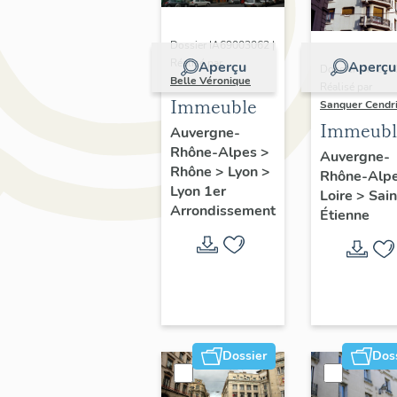
Dossier IA69003062 |
Réalisé par
Aperçu
Aperçu
Dossier IA4200
Belle Véronique
Réalisé par
Immeuble
Sanquer Cendr
Immeubl
Auvergne-
Rhône-Alpes
>
Auvergne-
Rhône
>
Lyon
>
Rhône-Alp
Lyon 1er
Loire
>
Sain
Arrondissement
Étienne
Dossier
Dos