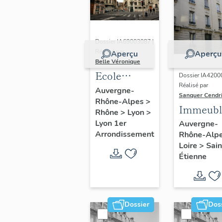
Dossier IA69003087 |
Réalisé par
Aperçu
Aperçu
Belle Véronique
Ecole
Dossier IA4200
Réalisé par
professionnelle
Auvergne-
Sanquer Cendr
Rhône-Alpes
>
et
Immeubl
Rhône
>
Lyon
>
ménagère
Lyon 1er
Auvergne-
dite la
Arrondissement
Rhône-Alp
Martinière
Loire
>
Sain
Étienne
des Jeunes
Filles
Dossier
Dos