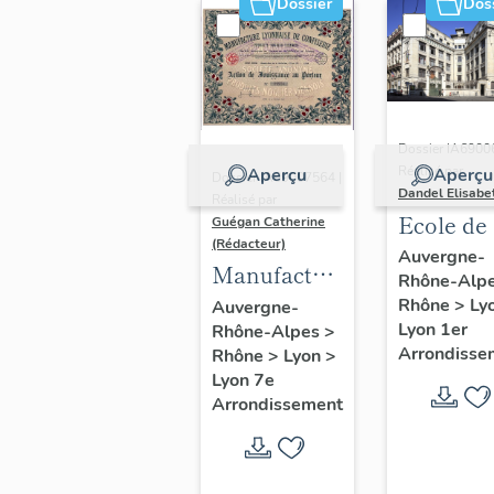
Dossier
Dos
Dossier IA6900
Réalisé par
Aperçu
Aperçu
Dossier IA69007564 |
Dandel Elisabe
Réalisé par
Ecole de
Guégan Catherine
(Rédacteur)
Martiniè
Auvergne-
Manufacture
Rhône-Alp
des filles
lyonnaise
Rhône
>
Ly
Auvergne-
puis lycé
Lyon 1er
Rhône-Alpes
>
de
La
Arrondisse
Rhône
>
Lyon
>
confiserie
Martiniè
Lyon 7e
Noguier-
Arrondissement
Diderot d
Viennois
La Centr