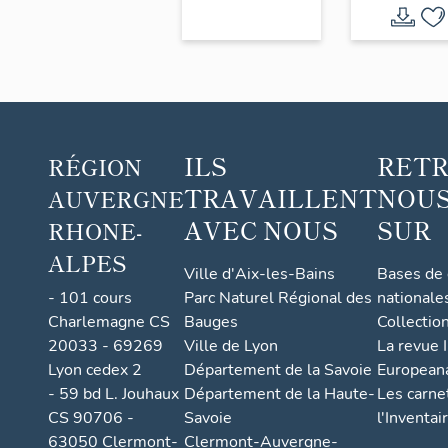
Tours
Pernon
ILS
RET
RÉGION
TRAVAILLENT
NOUS
AUVERGNE
AVEC NOUS
SUR
RHONE-
ALPES
Ville d'Aix-les-Bains
Bases de
- 101 cours
Parc Naturel Régional des
nationale
Charlemagne CS
Bauges
Collectio
20033 - 69269
Ville de Lyon
La revue I
Lyon cedex 2
Département de la Savoie
European
- 59 bd L. Jouhaux
Département de la Haute-
Les carne
CS 90706 -
Savoie
l'Inventai
63050 Clermont-
Clermont-Auvergne-