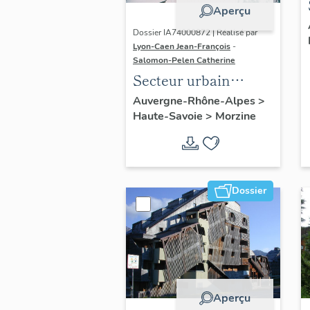
Aperçu
Dossier IA74000872 | Réalisé par
Lyon-Caen Jean-François
-
Salomon-Pelen Catherine
Secteur urbain
concerté : quartier
Auvergne-Rhône-Alpes
>
Haute-Savoie
>
Morzine
les Crozats
Dossier
Aperçu