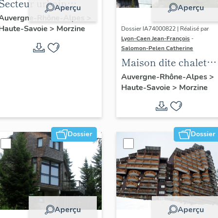
Secteur urbain
Aperçu
Aperçu
concerté : quartier
Auvergne-Rhône-Alpes
>
Haute-Savoie
>
Morzine
les Dromonts
Dossier IA74000822 | Réalisé par
Lyon-Caen Jean-François
-
Salomon-Pelen Catherine
Maison dite chalet
Mahonia
Auvergne-Rhône-Alpes
>
Haute-Savoie
>
Morzine
Dossier
Dossier
Aperçu
Aperçu