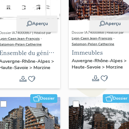
Aperçu
Aperçu
Dossier IA74000868 | Réalisé par
Dossier IA74000867 | Réalisé par
Lyon-Caen Jean-François
-
Lyon-Caen Jean-François
-
Salomon-Pelen Catherine
Salomon-Pelen Catherine
Immeubles
Ensemble du génie
civil ; galerie
Auvergne-Rhône-Alpes
>
Auvergne-Rhône-Alpes
>
Haute-Savoie
>
Morzine
Haute-Savoie
>
Morzine
marchande ;
établissement
administratif ; salle
de spectacle
Dossier
Dossier