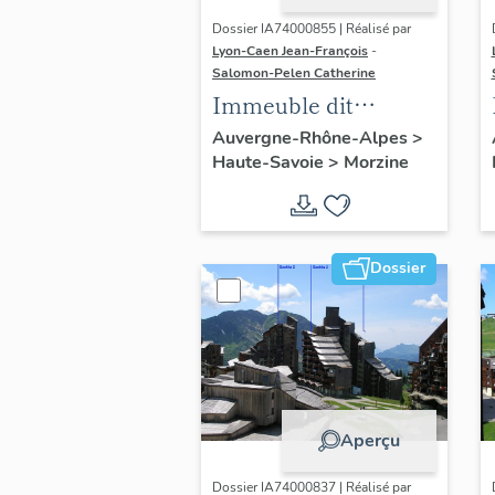
Dossier IA74000855 | Réalisé par
Lyon-Caen Jean-François
-
Salomon-Pelen Catherine
Immeuble dit
résidence Tilia
Auvergne-Rhône-Alpes
>
Haute-Savoie
>
Morzine
Dossier
Aperçu
Dossier IA74000837 | Réalisé par