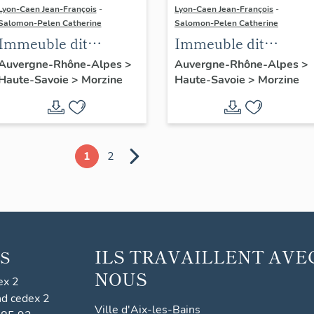
Lyon-Caen Jean-François
-
Lyon-Caen Jean-François
-
Salomon-Pelen Catherine
Salomon-Pelen Catherine
Immeuble dit
Immeuble dit
résidence Douchka
résidence le Saskia 1
Auvergne-Rhône-Alpes
>
Auvergne-Rhône-Alpes
>
Haute-Savoie
>
Morzine
Haute-Savoie
>
Morzine
1
2
ILS TRAVAILLENT AVE
S
NOUS
ex 2
nd cedex 2
Ville d'Aix-les-Bains