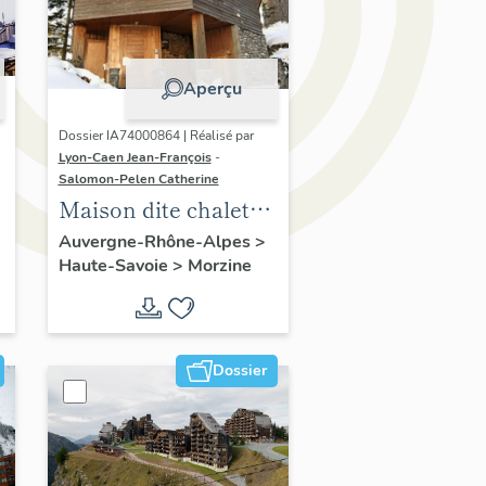
Aperçu
Dossier IA74000864 | Réalisé par
Lyon-Caen Jean-François
-
Salomon-Pelen Catherine
Maison dite chalet
Yacca
Auvergne-Rhône-Alpes
>
Haute-Savoie
>
Morzine
Dossier