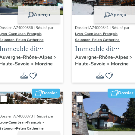
Aperçu
Aperçu
Dossier IA74000836 | Réalisé par
Dossier IA74000841 | Réalisé par
Lyon-Caen Jean-François
-
Lyon-Caen Jean-François
-
Salomon-Pelen Catherine
Salomon-Pelen Catherine
Immeuble dit
Immeuble dit
résidence le Saskia 3
résidence le Sirius A
Auvergne-Rhône-Alpes
>
Auvergne-Rhône-Alpes
>
Haute-Savoie
>
Morzine
Haute-Savoie
>
Morzine
puis résidence Aster
Dossier
Dossier
Dossier IA74000873 | Réalisé par
Lyon-Caen Jean-François
-
Salomon-Pelen Catherine