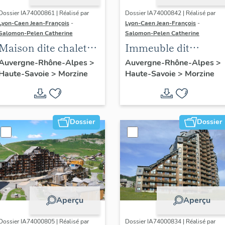
Dossier IA74000861 | Réalisé par
Dossier IA74000842 | Réalisé par
Lyon-Caen Jean-François
-
Lyon-Caen Jean-François
-
Salomon-Pelen Catherine
Salomon-Pelen Catherine
Maison dite chalet
Immeuble dit
Soya
résidence le Sirius B
Auvergne-Rhône-Alpes
>
Auvergne-Rhône-Alpes
>
Haute-Savoie
>
Morzine
Haute-Savoie
>
Morzine
puis résidence
Antarès
Dossier
Dossier
Aperçu
Aperçu
Dossier IA74000805 | Réalisé par
Dossier IA74000834 | Réalisé par