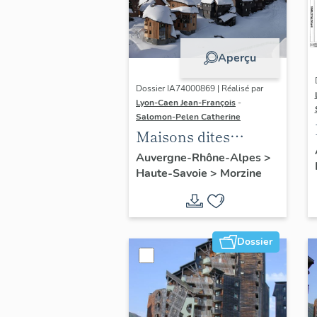
Aperçu
Dossier IA74000869 | Réalisé par
Lyon-Caen Jean-François
-
Salomon-Pelen Catherine
Maisons dites
chalets
Auvergne-Rhône-Alpes
>
Haute-Savoie
>
Morzine
Dossier