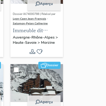
Aperçu
Dossier IA74000788 | Réalisé par
Lyon-Caen Jean-François
-
Salomon-Pelen Catherine
Immeuble dit
résidence Alpage 1
Auvergne-Rhône-Alpes
>
Haute-Savoie
>
Morzine
Dossier
Aperçu