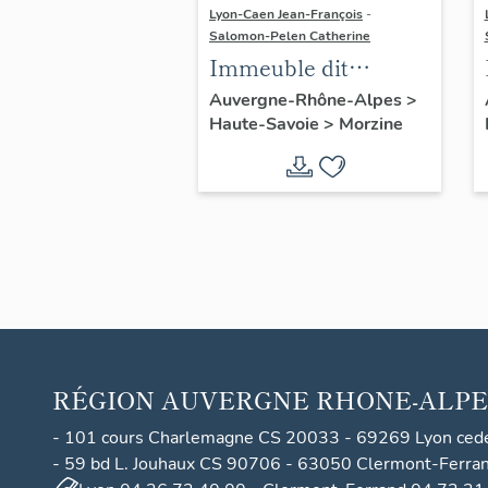
Lyon-Caen Jean-François
-
Salomon-Pelen Catherine
Immeuble dit
résidence le Saskia
Auvergne-Rhône-Alpes
>
Haute-Savoie
>
Morzine
RÉGION
AUVERGNE RHONE-ALPE
- 101 cours Charlemagne CS 20033 - 69269 Lyon ced
- 59 bd L. Jouhaux CS 90706 - 63050 Clermont-Ferra