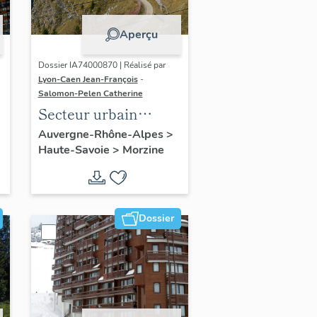
Aperçu
Dossier IA74000870 | Réalisé par
Lyon-Caen Jean-François
-
Salomon-Pelen Catherine
Secteur urbain
,
concerté : quartier de
Auvergne-Rhône-Alpes
>
Haute-Savoie
>
Morzine
la Falaise
Dossier