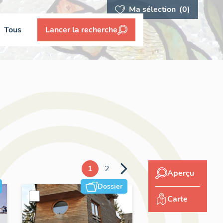
Ma sélection
(0)
Tous
Lancer la recherche
1
2
Aperçu
Dossier
Carte