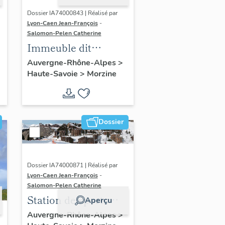
Dossier IA74000843 | Réalisé par
Lyon-Caen Jean-François
-
Salomon-Pelen Catherine
Immeuble dit
,
résidence le Sirius
Auvergne-Rhône-Alpes
>
Haute-Savoie
>
Morzine
Dossier
Dossier IA74000871 | Réalisé par
Lyon-Caen Jean-François
-
Salomon-Pelen Catherine
Station de sports
Aperçu
d'hiver : Avoriaz
Auvergne-Rhône-Alpes
>