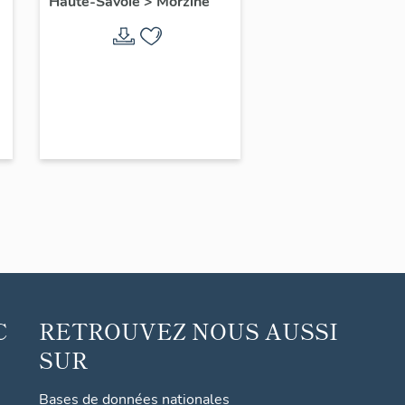
Haute-Savoie
>
Morzine
C
RETROUVEZ NOUS AUSSI
SUR
Bases de données nationales