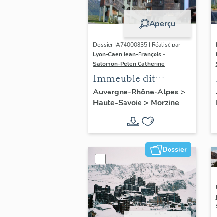
Aperçu
Dossier IA74000835 | Réalisé par
Lyon-Caen Jean-François
-
Salomon-Pelen Catherine
Immeuble dit
résidence le Saskia 2
Auvergne-Rhône-Alpes
>
Haute-Savoie
>
Morzine
Dossier