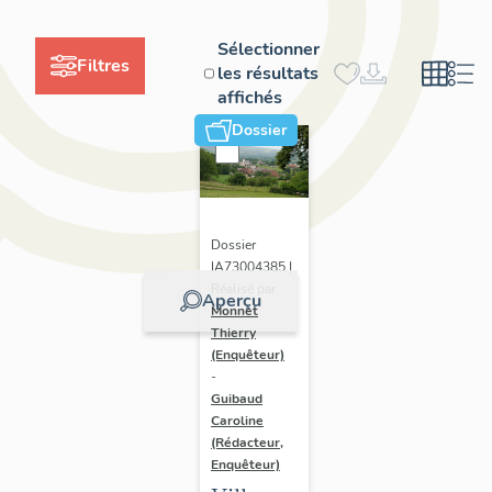
Sélectionner
Filtres
les résultats
affichés
Dossier
Dossier
IA73004385 |
Réalisé par
Aperçu
Monnet
Thierry
(Enquêteur)
-
Guibaud
Caroline
(Rédacteur,
Enquêteur)