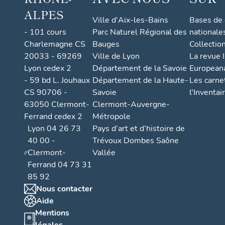
ALPES
Ville d'Aix-les-Bains
Bases de
- 101 cours
Parc Naturel Régional des
nationale
Charlemagne CS
Bauges
Collectio
20033 - 69269
Ville de Lyon
La revue I
Lyon cedex 2
Département de la Savoie
European
- 59 bd L. Jouhaux
Département de la Haute-
Les carne
CS 90706 -
Savoie
l'Inventai
63050 Clermont-
Clermont-Auvergne-
Ferrand cedex 2
Métropole
Lyon 04 26 73
Pays d’art et d’histoire de
40 00 -
Trévoux Dombes Saône
Clermont-
Vallée
Ferrand 04 73 31
85 92
Nous contacter
Aide
Mentions