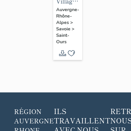
Village
de
Auvergne-
Rhône-
Saint-
Alpes
>
Ours
Savoie
>
Saint-
Ours
ILS
RET
RÉGION
TRAVAILLENT
NOUS
AUVERGNE
AVEC NOUS
SUR
RHONE-