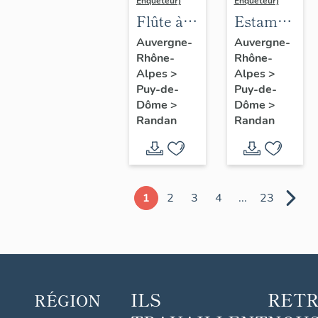
Enquêteur)
Enquêteur)
Flûte à
Estampe
champagne
de
Auvergne-
Auvergne-
Rhône-
Rhône-
n° 8
Madame
Alpes
>
Alpes
>
Delpech
Puy-de-
Puy-de-
- S.A.R.
Dôme
>
Dôme
>
Madame
Randan
Randan
Adélaïde,
n° 10
1
2
3
4
...
23
ILS
RET
RÉGION