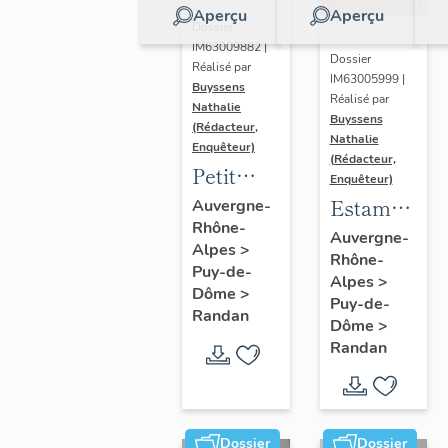
Aperçu
Aperçu
Dossier
IM63009882 |
Dossier
Réalisé par
IM63005999 |
Buyssens
Réalisé par
Nathalie
Buyssens
(Rédacteur,
Nathalie
Enquêteur)
(Rédacteur,
Petit
Enquêteur)
verre n°
Estampe
Auvergne-
Rhône-
6
de
Auvergne-
Alpes
>
Rhône-
Madame
Puy-de-
Alpes
>
Delpech
Dôme
>
Puy-de-
- S.A.R.
Randan
Dôme
>
Madame
Randan
Adélaïde,
n° 5
Dossier
Dossier