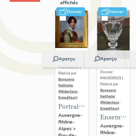
affichés
Dossier
Dossier
Aperçu
Aperçu
Dossier
IM63006111 |
Dossier
Réalisé par
IM63009929 |
Buyssens
Réalisé par
Nathalie
Buyssens
(Rédacteur,
Nathalie
Enquêteur)
(Rédacteur,
Portrait
Enquêteur)
d'Adélaïde
Auvergne-
Ensemble
Rhône-
d'Orléans,
de
Auvergne-
Alpes
>
d'après
Rhône-
verres
Puy-de-