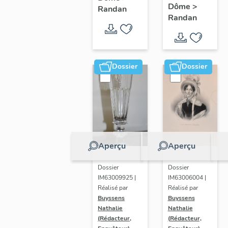
Dôme
>
titre
Randan
Randan
(portrait
d'Adélaïde
d'Orléans),
n° 6
Dossier
Dossier
Aperçu
Aperçu
Dossier
Dossier
IM63009925 |
IM63006004 |
Réalisé par
Réalisé par
Buyssens
Buyssens
Nathalie
Nathalie
(Rédacteur,
(Rédacteur,