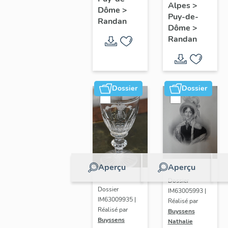
François
Alpes
>
au
Dôme
>
Puy-de-
Gérard
Randan
chiffre
Dôme
>
AO (11)
Randan
Dossier
Dossier
Aperçu
Aperçu
Dossier
Dossier
IM63005993 |
IM63009935 |
Réalisé par
Réalisé par
Buyssens
Buyssens
Nathalie