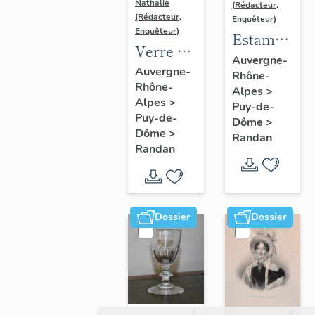
Nathalie
(Rédacteur,
(Rédacteur,
Enquêteur)
Enquêteur)
Estampe
Verre n°
de
Auvergne-
6
Auvergne-
Rhône-
Madame
Rhône-
Alpes
>
Delpech
Alpes
>
Puy-de-
- sans
Puy-de-
Dôme
>
Dôme
>
titre
Randan
Randan
(portrait
d'Adélaïde
d'Orléans),
n° 7
Dossier
Dossier