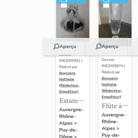
Aperçu
Aperçu
Dossier
Dossier
IM63005992 |
IM63009874 |
Réalisé par
Réalisé par
Buyssens
Buyssens
Nathalie
Nathalie
(Rédacteur,
(Rédacteur,
Enquêteur)
Enquêteur)
Estampe
Flûte à
de
Auvergne-
champagne
Auvergne-
Rhône-
Madame
Rhône-
n° 4
Alpes
>
Delpech
Alpes
>
Puy-de-
- sans
Puy-de-
Dôme
>