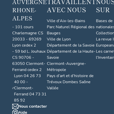
TRAVAILLENT
NOUS
AUVERGNE
AVEC NOUS
SUR
RHONE-
ALPES
Ville d'Aix-les-Bains
Bases de
- 101 cours
Parc Naturel Régional des
nationale
Charlemagne CS
Bauges
Collectio
20033 - 69269
Ville de Lyon
La revue I
Lyon cedex 2
Département de la Savoie
European
- 59 bd L. Jouhaux
Département de la Haute-
Les carne
CS 90706 -
Savoie
l'Inventai
63050 Clermont-
Clermont-Auvergne-
Ferrand cedex 2
Métropole
Lyon 04 26 73
Pays d’art et d’histoire de
40 00 -
Trévoux Dombes Saône
Clermont-
Vallée
Ferrand 04 73 31
85 92
Nous contacter
Aide