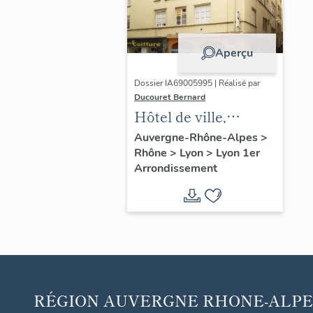
Aperçu
Dossier IA69005995 | Réalisé par
Ducouret Bernard
Hôtel de ville,
actuellement
Auvergne-Rhône-Alpes
>
Rhône
>
Lyon
>
Lyon 1er
immeuble à
Arrondissement
l'enseigne du Vieil
hostel de ville
RÉGION
AUVERGNE RHONE-ALPE