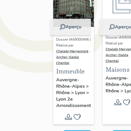
Aperçu
Aperçu
Dossier IA6900
Dossier IA69000496 |
Réalisé par
Réalisé par
Chalabi Maryan
Chalabi Maryannick
-
Archer-Galéa
Archer-Galéa
Chantal
Chantal
Maisons
Immeuble
Auvergne-
Auvergne-
Rhône-Alp
Rhône-Alpes
>
Rhône
>
Ly
Rhône
>
Lyon
>
Lyon 2e
Arrondissement