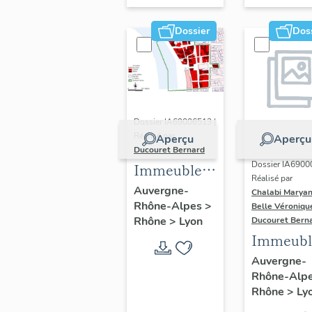
Dossier
Dos
Dossier IA69006513 |
Réalisé par
Aperçu
Aperçu
Ducouret Bernard
Dossier IA6900
Immeubles
Réalisé par
du quartier
Auvergne-
Chalabi Maryan
Rhône-Alpes
>
Saint-Nizier
Belle Véroniqu
Rhône
>
Lyon
Ducouret Bern
Immeubl
Auvergne-
Rhône-Alp
Rhône
>
Ly