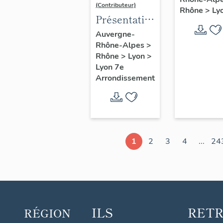
d'étude
(Contributeur)
Rhône
>
Ly
Lyon
Présentation
du secteur
Auvergne-
Rhône-Alpes
>
d'étude
Rhône
>
Lyon
>
Lyon
Lyon 7e
Guillotière
Arrondissement
1
2
3
4
...
24
ILS
RET
RÉGION