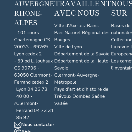
TRAVAILLENT
NOUS
AUVERGNE
AVEC NOUS
SUR
RHONE-
ALPES
Ville d'Aix-les-Bains
Bases de
- 101 cours
Parc Naturel Régional des
nationale
Charlemagne CS
Bauges
Collectio
20033 - 69269
Ville de Lyon
La revue I
Lyon cedex 2
Département de la Savoie
European
- 59 bd L. Jouhaux
Département de la Haute-
Les carne
CS 90706 -
Savoie
l'Inventai
63050 Clermont-
Clermont-Auvergne-
Ferrand cedex 2
Métropole
Lyon 04 26 73
Pays d’art et d’histoire de
40 00 -
Trévoux Dombes Saône
Clermont-
Vallée
Ferrand 04 73 31
85 92
Nous contacter
Aide