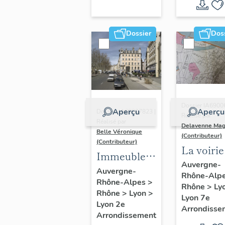
Dossier
Dos
Dossier IA6900
Aperçu
Aperçu
Dossier IA69007823 |
Réalisé par
Réalisé par
Delavenne Mag
Belle Véronique
(Contributeur)
(Contributeur)
La voirie
Immeubles
secteur
Auvergne-
du secteur
Auvergne-
Rhône-Alp
d'étude
Rhône-Alpes
>
des
Rhône
>
Ly
"Saint-
Rhône
>
Lyon
>
Jacobins
Lyon 7e
André"
Lyon 2e
Arrondisse
Arrondissement
(Lyon 7e