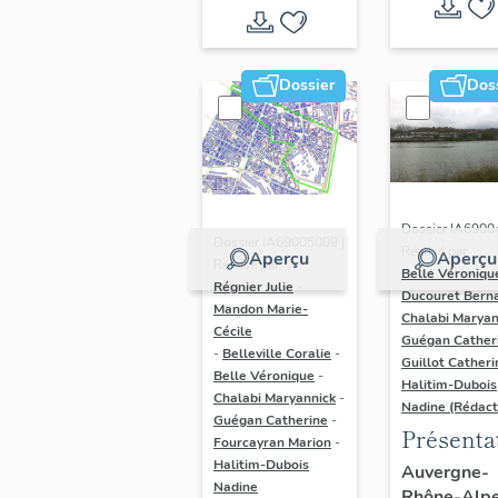
Dossier
Dos
Dossier IA6900
Dossier IA69005009 |
Réalisé par
Aperçu
Aperçu
Réalisé par
Belle Véroniqu
Régnier Julie
-
Ducouret Bern
Mandon Marie-
Chalabi Maryan
Cécile
Guégan Cather
-
Belleville Coralie
-
Guillot Catheri
Belle Véronique
-
Halitim-Dubois
Chalabi Maryannick
-
Nadine (Rédact
Guégan Catherine
-
Présenta
Fourcayran Marion
-
du secte
Halitim-Dubois
Auvergne-
Nadine
Rhône-Alp