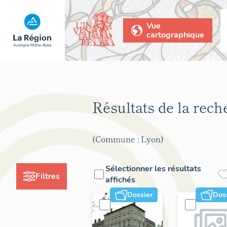
Vue
cartographique
Résultats de la rec
(Commune : Lyon)
Sélectionner les résultats
Filtres
affichés
Dossier
Dos