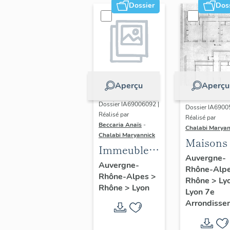
Dossier
Dos
Aperçu
Aperçu
Dossier IA69006092 |
Dossier IA6900
Réalisé par
Réalisé par
Beccaria Anaïs
-
Chalabi Maryan
Chalabi Maryannick
Maisons
Immeubles
Auvergne-
des Années
Auvergne-
Rhône-Alp
Rhône-Alpes
>
Trente de la
Rhône
>
Ly
Rhône
>
Lyon
rive gauche
Lyon 7e
Arrondisse