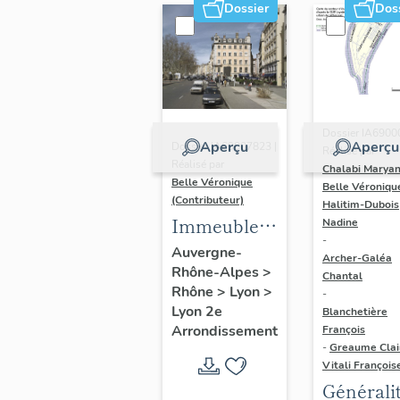
Dossier
Dos
Dossier IA6900
Aperçu
Aperçu
Dossier IA69007823 |
Réalisé par
Réalisé par
Chalabi Maryan
Belle Véronique
Belle Véroniqu
(Contributeur)
Halitim-Dubois
Immeubles
Nadine
-
du secteur
Auvergne-
Archer-Galéa
Rhône-Alpes
>
des
Chantal
Rhône
>
Lyon
>
-
Jacobins
Lyon 2e
Blanchetière
Arrondissement
François
-
Greaume Clai
Vitali François
Générali