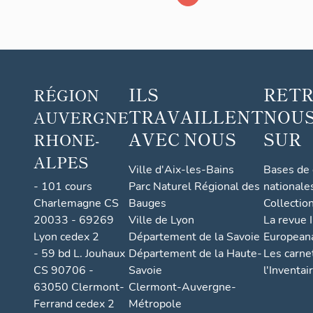
Lyon,
actuelleme
Centre de
documentat
ILS
RET
et
RÉGION
d'informati
TRAVAILLENT
NOUS
AUVERGNE
et salles de
AVEC NOUS
SUR
RHONE-
classe
ALPES
Ville d'Aix-les-Bains
Bases de
- 101 cours
Parc Naturel Régional des
nationale
Charlemagne CS
Bauges
Collectio
20033 - 69269
Ville de Lyon
La revue I
Lyon cedex 2
Département de la Savoie
European
- 59 bd L. Jouhaux
Département de la Haute-
Les carne
CS 90706 -
Savoie
l'Inventai
63050 Clermont-
Clermont-Auvergne-
Ferrand cedex 2
Métropole