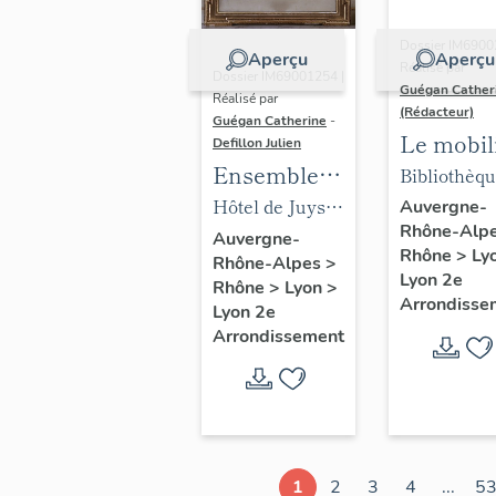
Dossier IM6900
Aperçu
Aperçu
Réalisé par
Dossier IM69001254 |
Guégan Cather
Réalisé par
(Rédacteur)
Guégan Catherine
-
Le mobil
Defillon Julien
de la
Ensemble
Bibliothèqu
biblioth
du mobilier
médaillier 
Hôtel de Juys,
Auvergne-
Rhône-Alp
et du
de
collège de l
puis Bottu de la
Auvergne-
Rhône
>
Ly
tribunal 
Rhône-Alpes
>
l'Université
Trinité, pui
Barmondière,
Lyon 2e
Rhône
>
Lyon
>
Prud'ho
catholique
Bibliothèq
actuellement
Arrondisse
Lyon 2e
municipale
Université
Arrondissement
puis Tribu
catholique de
des
Lyon
Prud'homm
et bureaux
la Foire de
1
2
3
4
...
5