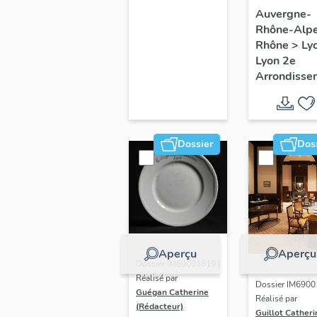
du secte
Auvergne-
Rhône-Alp
du
Rhône
>
Ly
Confluen
Lyon 2e
Lyon
Arrondisse
Dossier
Dos
Aperçu
Aperçu
Dossier IM69001819 |
Réalisé par
Dossier IM6900
Guégan Catherine
Réalisé par
(Rédacteur)
Guillot Catheri