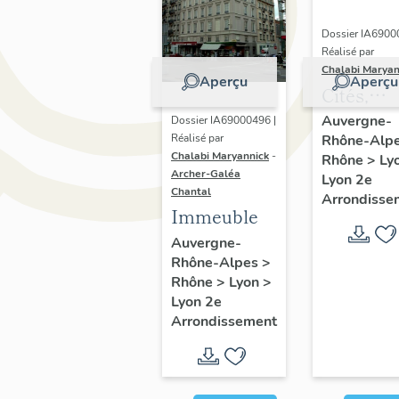
Dossier IA6900
Réalisé par
Chalabi Maryan
Aperçu
Aperçu
Cités,
immeubl
Auvergne-
Dossier IA69000496 |
Réalisé par
Rhône-Alp
et maiso
Chalabi Maryannick
-
Rhône
>
Ly
Ensembl
Archer-Galéa
Lyon 2e
de l'habi
Chantal
Arrondisse
Immeuble
du
Confluen
Auvergne-
Rhône-Alpes
>
Rhône
>
Lyon
>
Lyon 2e
Arrondissement