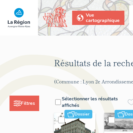
Vue
cartographique
Résultats de la rec
(Commune : Lyon 2e Arrondisseme
Sélectionner les résultats
Filtres
affichés
Dossier
Dos