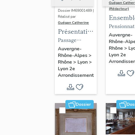
Guégan Cather
(Rédacteur)
Dossier IM69001489 |
Ensembl
Réalisé par
Guégan Catherine
du mobil
Pensionnat
Présentation
du collè
collège de l
Auvergne-
du mobilier
Passage
Rhône-Alp
Ampère
Trinité,
du passage
couvert dit
Rhône
>
Ly
Auvergne-
actuelleme
Lyon 2e
Rhône-Alpes
>
de l'Argue
Passage de
collège
Arrondisse
Rhône
>
Lyon
>
l'Argue (partie
Ampère et
Lyon 2e
orientale)
Arrondissement
centre de
formation d
GRETA
Ampère
Dossier
Dos