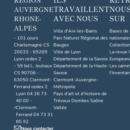
TRAVAILLENT
NOUS
AUVERGNE
AVEC NOUS
SUR
RHONE-
ALPES
Ville d'Aix-les-Bains
Bases de
- 101 cours
Parc Naturel Régional des
nationale
Charlemagne CS
Bauges
Collectio
20033 - 69269
Ville de Lyon
La revue I
Lyon cedex 2
Département de la Savoie
European
- 59 bd L. Jouhaux
Département de la Haute-
Les carne
CS 90706 -
Savoie
l'Inventai
63050 Clermont-
Clermont-Auvergne-
Ferrand cedex 2
Métropole
Lyon 04 26 73
Pays d’art et d’histoire de
40 00 -
Trévoux Dombes Saône
Clermont-
Vallée
Ferrand 04 73 31
85 92
Nous contacter