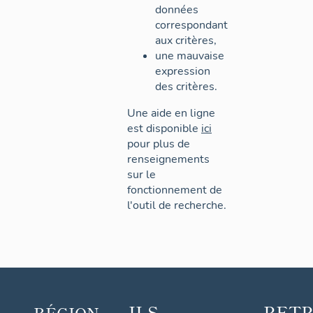
données
correspondant
aux critères,
une mauvaise
expression
des critères.
Une aide en ligne
est disponible
ici
pour plus de
renseignements
sur le
fonctionnement de
l'outil de recherche.
ILS
RET
RÉGION