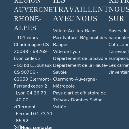
TRAVAILLENT
NOUS
AUVERGNE
AVEC NOUS
SUR
RHONE-
ALPES
Ville d'Aix-les-Bains
Bases de
- 101 cours
Parc Naturel Régional des
nationale
Charlemagne CS
Bauges
Collectio
20033 - 69269
Ville de Lyon
La revue I
Lyon cedex 2
Département de la Savoie
European
- 59 bd L. Jouhaux
Département de la Haute-
Les carne
CS 90706 -
Savoie
l'Inventai
63050 Clermont-
Clermont-Auvergne-
Ferrand cedex 2
Métropole
Lyon 04 26 73
Pays d’art et d’histoire de
40 00 -
Trévoux Dombes Saône
Clermont-
Vallée
Ferrand 04 73 31
85 92
Nous contacter