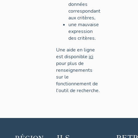
données
correspondant
aux critères,
une mauvaise
expression
des critères.
Une aide en ligne
est disponible
ici
pour plus de
renseignements
sur le
fonctionnement de
l'outil de recherche.
ILS
RET
RÉGION