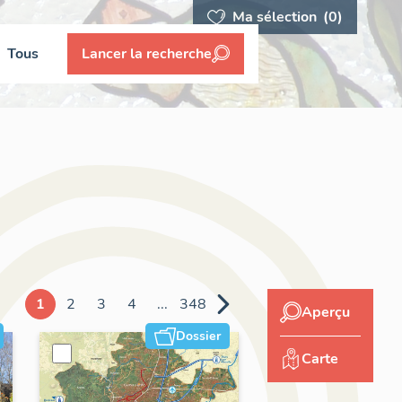
Ma sélection
(0)
Tous
Lancer la recherche
1
2
3
4
...
348
Aperçu
Dossier
Carte