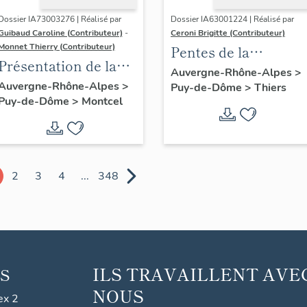
Dossier IA73003276 | Réalisé par
Dossier IA63001224 | Réalisé par
Guibaud Caroline (Contributeur)
-
Ceroni Brigitte (Contributeur)
Monnet Thierry (Contributeur)
Pentes de la
Présentation de la
commune de Thiers
Auvergne-Rhône-Alpes
>
commune de
Auvergne-Rhône-Alpes
>
Puy-de-Dôme
>
Thiers
Puy-de-Dôme
>
Montcel
Montcel
2
3
4
...
348
ILS TRAVAILLENT AVE
S
NOUS
ex 2