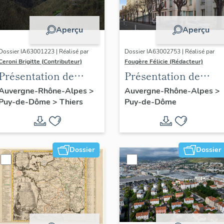
Aperçu
Aperçu
Dossier IA63001223 | Réalisé par
Dossier IA63002753 | Réalisé par
Ceroni Brigitte (Contributeur)
Fougère Félicie (Rédacteur)
Présentation de
Présentation de
l'enquête thématique
l'opération
Auvergne-Rhône-Alpes
>
Auvergne-Rhône-Alpes
>
Puy-de-Dôme
>
Thiers
Puy-de-Dôme
régionale "Pentes de
d'inventaire des
la commune de
boulevards de
Thiers"
ceinture de
Clermont-Ferrand
Dossier
Dossier