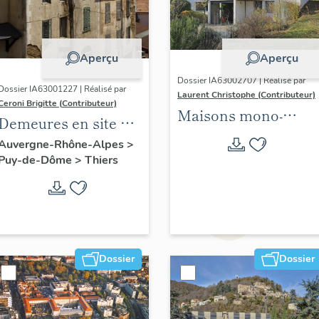
Aperçu
Aperçu
Dossier IA63002707 | Réalisé par
Dossier IA63001227 | Réalisé par
Laurent Christophe (Contributeur)
Ceroni Brigitte (Contributeur)
Maisons mono-
Demeures en site de
familiales
pente
Auvergne-Rhône-Alpes
>
singulières des
Puy-de-Dôme
>
Thiers
années 1945-1975
situées sur les 21
communes de
Clermont Auvergne
métropole. 2021-2024.
Dossier
Dossier