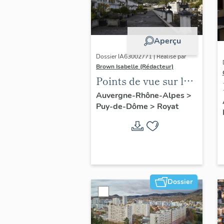
Aperçu
Dossier IA63002771 | Réalisé par
Brown Isabelle (Rédacteur)
Points de vue sur le
paysage thermal
Auvergne-Rhône-Alpes
>
Puy-de-Dôme
>
Royat
Dossier