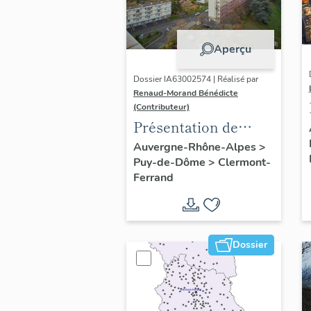
Aperçu
Dossier IA63002574 | Réalisé par
Renaud-Morand Bénédicte
(Contributeur)
Présentation de
l'opération
Auvergne-Rhône-Alpes
>
Puy-de-Dôme
>
Clermont-
ponctuelle "Muraille
Ferrand
de Chine" (de
Clermont-Ferrand)
Dossier