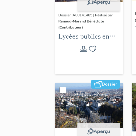
Aperçu
Dossier IA00141405 | Réalisé par
Renaud-Morand Bénédicte
(Contributeur)
Lycées publics en
espace urbain (1802-
1988)
Dossier
Aperçu