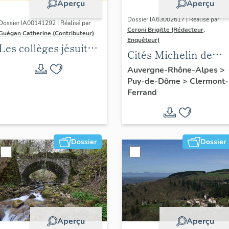
Aperçu
Aperçu
Dossier IA63002617 | Réalisé par
Dossier IA00141292 | Réalisé par
Ceroni Brigitte (Rédacteur,
Guégan Catherine (Contributeur)
Enquêteur)
Les collèges jésuites
Cités Michelin de
d'Ancien Régime
l'agglomération
Auvergne-Rhône-Alpes
>
(1556-1763) dans la
Puy-de-Dôme
>
Clermont-
clermontoise
région Auvergne-
Ferrand
Rhône-Alpes
(DOSSIER EN
COURS)
Dossier
Dossier
Aperçu
Aperçu