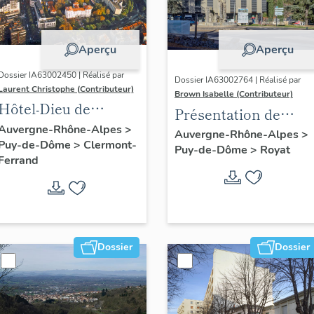
Aperçu
Aperçu
Dossier IA63002450 | Réalisé par
Dossier IA63002764 | Réalisé par
Laurent Christophe (Contributeur)
Brown Isabelle (Contributeur)
Hôtel-Dieu de
Présentation de
Clermont-Ferrand :
Auvergne-Rhône-Alpes
>
l'opération
Auvergne-Rhône-Alpes
>
Puy-de-Dôme
>
Clermont-
les raisons de l'étude
Puy-de-Dôme
>
Royat
d'inventaire de la
Ferrand
station thermale de
Royat-Chamalières
Dossier
Dossier