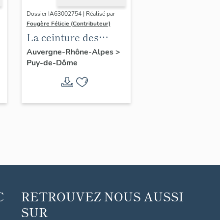
Dossier IA63002754 | Réalisé par
Fougère Félicie (Contributeur)
La ceinture des
boulevards de
Auvergne-Rhône-Alpes
>
Puy-de-Dôme
Clermont-Ferrand
C
RETROUVEZ NOUS AUSSI
SUR