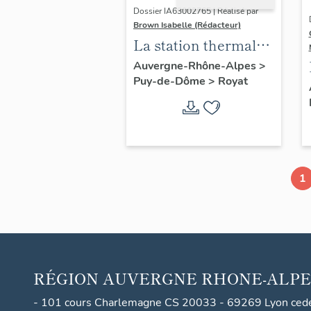
Dossier IA63002765 | Réalisé par
Brown Isabelle (Rédacteur)
La station thermale
de Royat-
Auvergne-Rhône-Alpes
>
Puy-de-Dôme
>
Royat
Chamalières
1
RÉGION
AUVERGNE RHONE-ALPE
- 101 cours Charlemagne CS 20033 - 69269 Lyon ced