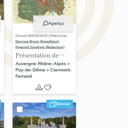
Aperçu
Dossier IA63002629 | Réalisé par
Decrock Bruno (Enquêteur)
-
Pagenot Sandrine (Rédacteur)
Présentation de
l'opération
Auvergne-Rhône-Alpes
>
Puy-de-Dôme
>
Clermont-
d'inventaire du
Ferrand
patrimoine viticole
du territoire de
Clermont-Auvergne-
Métropole
Dossier