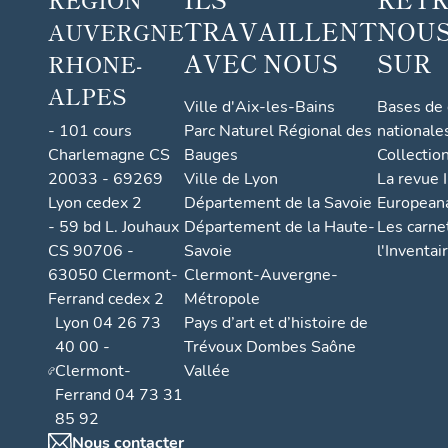
TRAVAILLENT
NOUS
AUVERGNE
AVEC NOUS
SUR
RHONE-
ALPES
Ville d'Aix-les-Bains
Bases de
- 101 cours
Parc Naturel Régional des
nationale
Charlemagne CS
Bauges
Collectio
20033 - 69269
Ville de Lyon
La revue I
Lyon cedex 2
Département de la Savoie
European
- 59 bd L. Jouhaux
Département de la Haute-
Les carne
CS 90706 -
Savoie
l'Inventai
63050 Clermont-
Clermont-Auvergne-
Ferrand cedex 2
Métropole
Lyon 04 26 73
Pays d’art et d’histoire de
40 00 -
Trévoux Dombes Saône
Clermont-
Vallée
Ferrand 04 73 31
85 92
Nous contacter