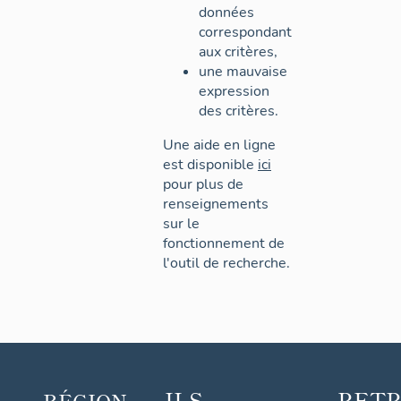
données
correspondant
aux critères,
une mauvaise
expression
des critères.
Une aide en ligne
est disponible
ici
pour plus de
renseignements
sur le
fonctionnement de
l'outil de recherche.
ILS
RET
RÉGION