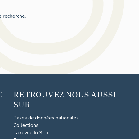
e recherche.
C
RETROUVEZ NOUS AUSSI
SUR
Bases de données nationales
Collections
La revue In Situ