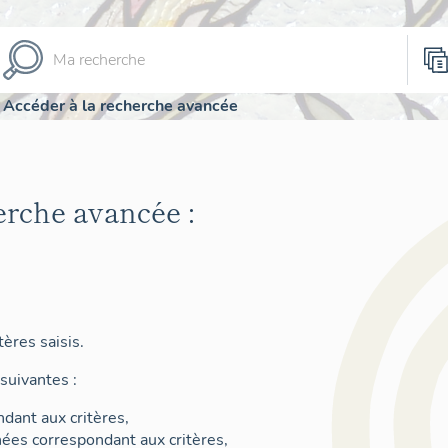
Accéder à la recherche avancée
erche avancée :
ères saisis.
suivantes :
dant aux critères,
nées correspondant aux critères,