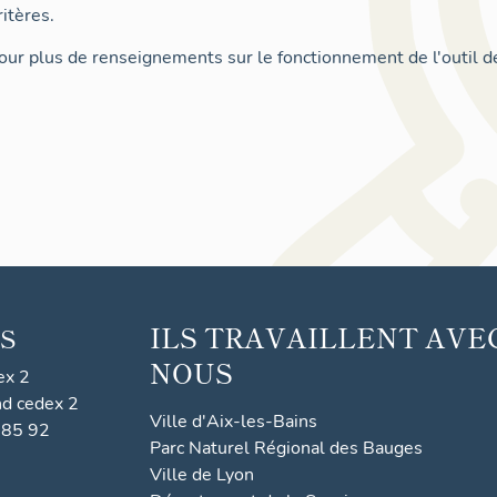
itères.
ur plus de renseignements sur le fonctionnement de l'outil d
ILS TRAVAILLENT AVE
S
NOUS
ex 2
nd cedex 2
Ville d'Aix-les-Bains
 85 92
Parc Naturel Régional des Bauges
Ville de Lyon