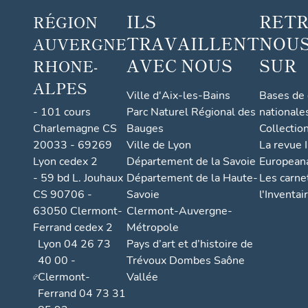
ILS
RET
RÉGION
TRAVAILLENT
NOUS
AUVERGNE
AVEC NOUS
SUR
RHONE-
ALPES
Ville d'Aix-les-Bains
Bases de
- 101 cours
Parc Naturel Régional des
nationale
Charlemagne CS
Bauges
Collectio
20033 - 69269
Ville de Lyon
La revue I
Lyon cedex 2
Département de la Savoie
European
- 59 bd L. Jouhaux
Département de la Haute-
Les carne
CS 90706 -
Savoie
l'Inventai
63050 Clermont-
Clermont-Auvergne-
Ferrand cedex 2
Métropole
Lyon 04 26 73
Pays d’art et d’histoire de
40 00 -
Trévoux Dombes Saône
Clermont-
Vallée
Ferrand 04 73 31