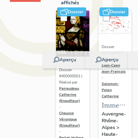
affichés
Dossier
Dossier
Dossier
IA74000927 |
Aperçu
Aperçu
Réalisé par
Lyon-Caen
Dossier
Jean-François
IM00000001 |
-
Réalisé par
Salomon-
Pairaudeau
Pelen
Catherine
Catherine
(Enquêteur)
Immeubles,
-
hôtels de
Chausse
Auvergne-
Véronique
Rhône-
voyageurs
(Enquêteur)
Alpes
>
-
Haute-
Bellet Jérôme