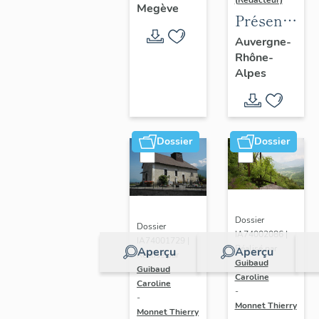
(Rédacteur)
Megève
Présentatio
de l'aire
Auvergne-
Rhône-
d'étude
Alpes
du
recensemen
du vitrail
ancien
Dossier
Dossier
de
Rhône-
Alpes
Dossier
Dossier
IA74002086 |
IA74001729 |
Réalisé par
Aperçu
Aperçu
Réalisé par
Guibaud
Guibaud
Caroline
Caroline
-
-
Monnet Thierry
Monnet Thierry