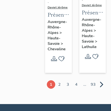
-
-
Daviet Jérôme
Daviet Jérôme
Présentatio
Présentation
de la
Auvergne-
de la
Auvergne-
Rhône-
commune
Rhône-
commune
Alpes
>
de
Alpes
>
de
Haute-
Haute-
Lathuile
Chevaline
Savoie
>
Savoie
>
Lathuile
Chevaline
1
2
3
4
...
93