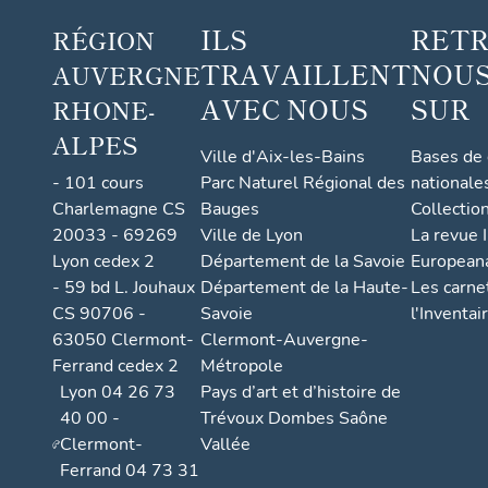
ILS
RET
RÉGION
TRAVAILLENT
NOUS
AUVERGNE
AVEC NOUS
SUR
RHONE-
ALPES
Ville d'Aix-les-Bains
Bases de
- 101 cours
Parc Naturel Régional des
nationale
Charlemagne CS
Bauges
Collectio
20033 - 69269
Ville de Lyon
La revue I
Lyon cedex 2
Département de la Savoie
European
- 59 bd L. Jouhaux
Département de la Haute-
Les carne
CS 90706 -
Savoie
l'Inventai
63050 Clermont-
Clermont-Auvergne-
Ferrand cedex 2
Métropole
Lyon 04 26 73
Pays d’art et d’histoire de
40 00 -
Trévoux Dombes Saône
Clermont-
Vallée
Ferrand 04 73 31