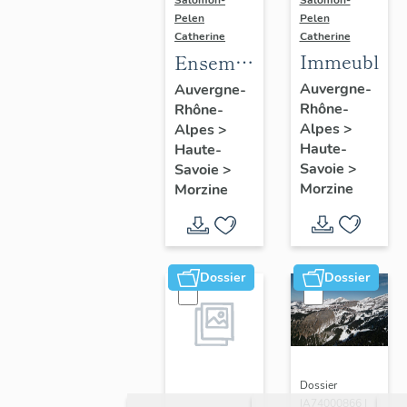
Salomon-
Pelen
Pelen
Catherine
Catherine
Immeubles
Ensemble
du génie
Auvergne-
Auvergne-
Rhône-
Rhône-
civil ;
Alpes
>
Alpes
>
galerie
Haute-
Haute-
marchande ;
Savoie
>
Savoie
>
établissement
Morzine
Morzine
administratif ;
salle de
spectacle
Dossier
Dossier
Dossier
IA74000866 |