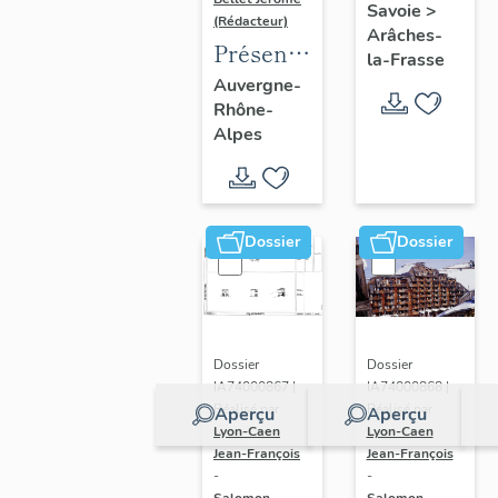
Savoie
>
(Rédacteur)
Arâches-
Présentation
la-Frasse
de
Auvergne-
Rhône-
l'opération
Alpes
d'inventaire
du vitrail
ancien
de
Dossier
Dossier
Rhône-
Alpes
(corpus
vitrearum)
Dossier
Dossier
IA74000868 |
IA74000867 |
Réalisé par
Réalisé par
Aperçu
Aperçu
Lyon-Caen
Lyon-Caen
Jean-François
Jean-François
-
-
Salomon-