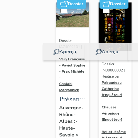
Dossier
Dossier
Dossier
IA74002101 |
Aperçu
Aperçu
Réalisé par
Véry Françoise
Dossier
-
Paviol Sophie
IM00000002 |
-
Prax Michèle
Réalisé par
-
Pairaudeau
Chalabi
Catherine
Maryannick
(Enquêteur)
Présentation
-
de l'aire
Auvergne-
Chausse
Véronique
Rhône-
d'étude
(Enquêteur)
Alpes
>
Megève
-
Haute-
Bellet Jérôme
Savoie
>