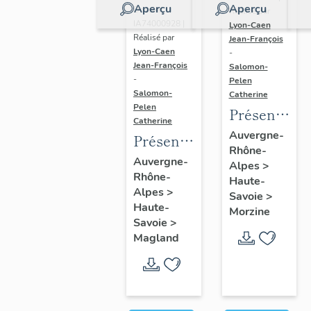
Aperçu
Aperçu
Dossier
Réalisé par
IA74000928 |
Lyon-Caen
Réalisé par
Jean-François
Lyon-Caen
-
Jean-François
Salomon-
-
Pelen
Salomon-
Catherine
Pelen
Présentatio
Catherine
de l'aire
Auvergne-
Présentation
Rhône-
d'étude
de la
Auvergne-
Alpes
>
d'Avoriaz
Rhône-
commune
Haute-
Alpes
>
Savoie
>
de
Haute-
Morzine
Magland
Savoie
>
Magland