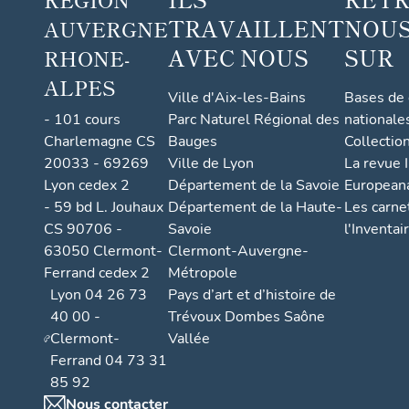
TRAVAILLENT
NOUS
AUVERGNE
AVEC NOUS
SUR
RHONE-
ALPES
Ville d'Aix-les-Bains
Bases de
- 101 cours
Parc Naturel Régional des
nationale
Charlemagne CS
Bauges
Collectio
20033 - 69269
Ville de Lyon
La revue I
Lyon cedex 2
Département de la Savoie
European
- 59 bd L. Jouhaux
Département de la Haute-
Les carne
CS 90706 -
Savoie
l'Inventai
63050 Clermont-
Clermont-Auvergne-
Ferrand cedex 2
Métropole
Lyon 04 26 73
Pays d’art et d’histoire de
40 00 -
Trévoux Dombes Saône
Clermont-
Vallée
Ferrand 04 73 31
85 92
Nous contacter