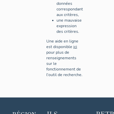
données
correspondant
aux critères,
une mauvaise
expression
des critères.
Une aide en ligne
est disponible
ici
pour plus de
renseignements
sur le
fonctionnement de
l'outil de recherche.
ILS
RET
RÉGION