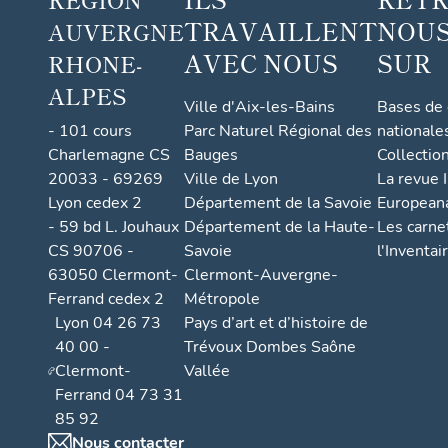
TRAVAILLENT
NOUS
AUVERGNE
AVEC NOUS
SUR
RHONE-
ALPES
Ville d'Aix-les-Bains
Bases de
- 101 cours
Parc Naturel Régional des
nationale
Charlemagne CS
Bauges
Collectio
20033 - 69269
Ville de Lyon
La revue I
Lyon cedex 2
Département de la Savoie
European
- 59 bd L. Jouhaux
Département de la Haute-
Les carne
CS 90706 -
Savoie
l'Inventai
63050 Clermont-
Clermont-Auvergne-
Ferrand cedex 2
Métropole
Lyon 04 26 73
Pays d’art et d’histoire de
40 00 -
Trévoux Dombes Saône
Clermont-
Vallée
Ferrand 04 73 31
85 92
Nous contacter