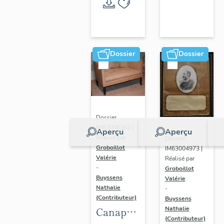
Randan
Dossier
Dossier
Dossier
IM63006362 |
Aperçu
Aperçu
Réalisé par
Dossier
Groboillot
IM63004973 |
Valérie
Réalisé par
-
Groboillot
Buyssens
Valérie
Nathalie
-
(Contributeur)
Buyssens
Nathalie
Canapé
(Contributeur)