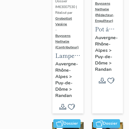
Dossier
Buyssens
IM63007530 |
Nathalie
Réalisé par
(Rédacteur,
Groboillot
Enquêteur)
Valérie
Pot à
-
crème n°
Buyssens
Auvergne-
Nathalie
Rhône-
3
(Contributeur)
Alpes
>
Lampe à
Puy-de-
pétrole
Dôme
>
Auvergne-
Randan
Rhône-
n° 1
Alpes
>
Puy-de-
Dôme
>
Randan
Dossier
Dossier