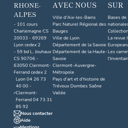
AVEC NOUS
SUR
RHONE-
ALPES
Ville d'Aix-les-Bains
Bases de
- 101 cours
Parc Naturel Régional des
nationale
Charlemagne CS
Bauges
Collectio
20033 - 69269
Ville de Lyon
La revue I
Lyon cedex 2
Département de la Savoie
European
- 59 bd L. Jouhaux
Département de la Haute-
Les carne
CS 90706 -
Savoie
l'Inventai
63050 Clermont-
Clermont-Auvergne-
Ferrand cedex 2
Métropole
Lyon 04 26 73
Pays d’art et d’histoire de
40 00 -
Trévoux Dombes Saône
Clermont-
Vallée
Ferrand 04 73 31
85 92
Nous contacter
Aide
Mentions