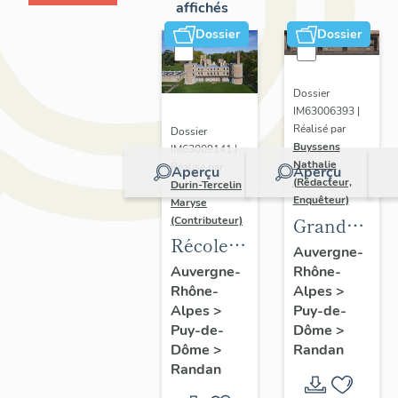
affichés
Dossier
Dossier
Dossier
IM63006393 |
Réalisé par
Dossier
Buyssens
IM63009141 |
Nathalie
Réalisé par
Aperçu
Aperçu
(Rédacteur,
Durin-Tercelin
Enquêteur)
Maryse
Grand
(Contributeur)
Récolement-
potager
Auvergne-
inventaire
Rhône-
Auvergne-
Alpes
>
Rhône-
du fonds
Puy-de-
Alpes
>
mobilier
Dôme
>
Puy-de-
du
Randan
Dôme
>
domaine
Randan
royal de