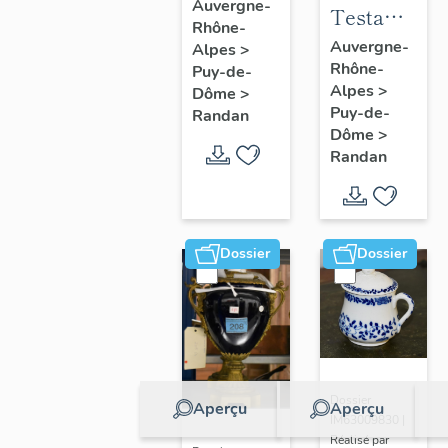
à joues
Auvergne-
Testament
Rhône-
n° 2
politique
Auvergne-
Alpes
>
Rhône-
de
Puy-de-
Alpes
>
Dôme
>
Philippe
Puy-de-
Randan
d'Orléans,
Dôme
>
comte de
Randan
Paris
Dossier
Dossier
Dossier
Aperçu
Aperçu
IM63009830 |
Réalisé par