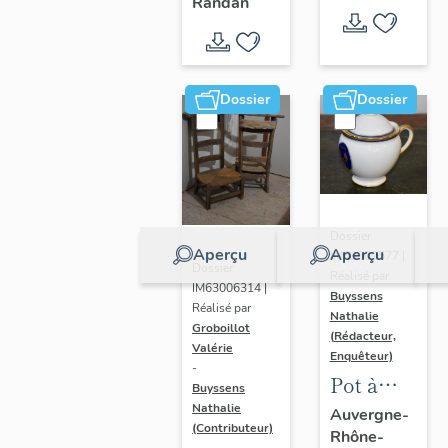
- " La
Randan
prière de
Marie-
Amélie "
Dossier
Dossier
Dossier
Aperçu
Aperçu
IM63009577 |
Dossier
Réalisé par
IM63006314 |
Buyssens
Réalisé par
Nathalie
Groboillot
(Rédacteur,
Valérie
Enquêteur)
-
Pot à
Buyssens
crème n°
Nathalie
Auvergne-
(Contributeur)
Rhône-
2