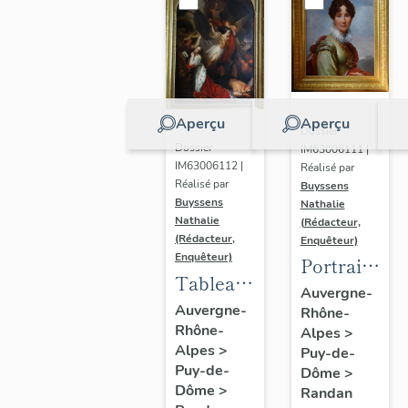
Aperçu
Aperçu
Dossier
Dossier
IM63006111 |
IM63006112 |
Réalisé par
Réalisé par
Buyssens
Buyssens
Nathalie
Nathalie
(Rédacteur,
(Rédacteur,
Enquêteur)
Enquêteur)
Portrait
Tableau
d'Adélaïde
Auvergne-
d'Eugène
Auvergne-
Rhône-
d'Orléans,
Rhône-
Romain
Alpes
>
d'après
Alpes
>
Puy-de-
Van
François
Puy-de-
Dôme
>
Maldeghem
Gérard
Dôme
>
Randan