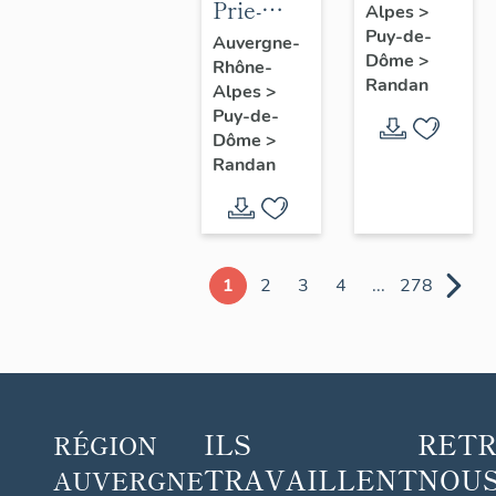
Prie-
Alpes
>
Dieu n° 1
Puy-de-
Auvergne-
Dôme
>
Rhône-
Randan
Alpes
>
Puy-de-
Dôme
>
Randan
1
2
3
4
...
278
ILS
RET
RÉGION
TRAVAILLENT
NOUS
AUVERGNE