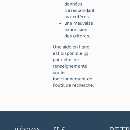
données
correspondant
aux critères,
une mauvaise
expression
des critères.
Une aide en ligne
est disponible
ici
pour plus de
renseignements
sur le
fonctionnement de
l'outil de recherche.
ILS
RET
RÉGION