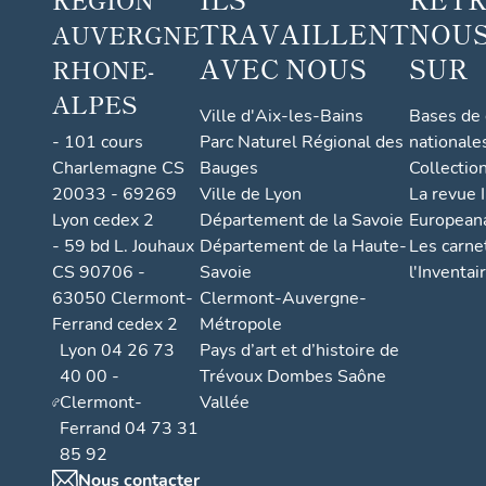
TRAVAILLENT
NOUS
AUVERGNE
AVEC NOUS
SUR
RHONE-
ALPES
Ville d'Aix-les-Bains
Bases de
- 101 cours
Parc Naturel Régional des
nationale
Charlemagne CS
Bauges
Collectio
20033 - 69269
Ville de Lyon
La revue I
Lyon cedex 2
Département de la Savoie
European
- 59 bd L. Jouhaux
Département de la Haute-
Les carne
CS 90706 -
Savoie
l'Inventai
63050 Clermont-
Clermont-Auvergne-
Ferrand cedex 2
Métropole
Lyon 04 26 73
Pays d’art et d’histoire de
40 00 -
Trévoux Dombes Saône
Clermont-
Vallée
Ferrand 04 73 31
85 92
Nous contacter