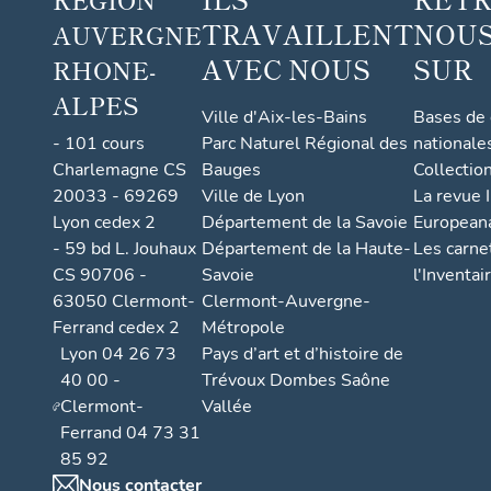
TRAVAILLENT
NOUS
AUVERGNE
AVEC NOUS
SUR
RHONE-
ALPES
Ville d'Aix-les-Bains
Bases de
- 101 cours
Parc Naturel Régional des
nationale
Charlemagne CS
Bauges
Collectio
20033 - 69269
Ville de Lyon
La revue I
Lyon cedex 2
Département de la Savoie
European
- 59 bd L. Jouhaux
Département de la Haute-
Les carne
CS 90706 -
Savoie
l'Inventai
63050 Clermont-
Clermont-Auvergne-
Ferrand cedex 2
Métropole
Lyon 04 26 73
Pays d’art et d’histoire de
40 00 -
Trévoux Dombes Saône
Clermont-
Vallée
Ferrand 04 73 31
85 92
Nous contacter