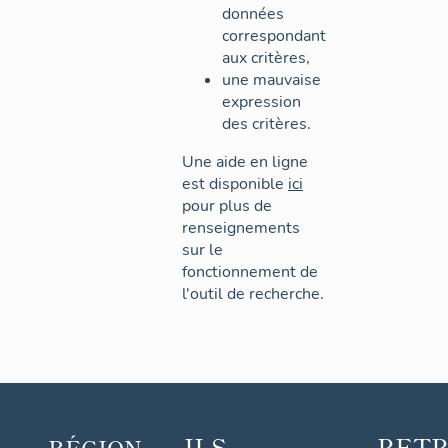
données
correspondant
aux critères,
une mauvaise
expression
des critères.
Une aide en ligne
est disponible
ici
pour plus de
renseignements
sur le
fonctionnement de
l'outil de recherche.
ILS
RET
RÉGION