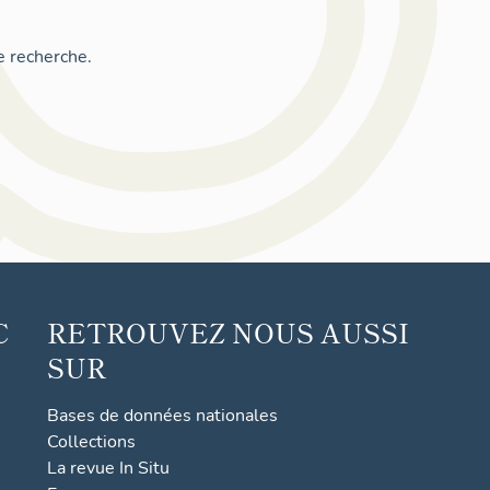
e recherche.
C
RETROUVEZ NOUS AUSSI
SUR
Bases de données nationales
Collections
La revue In Situ