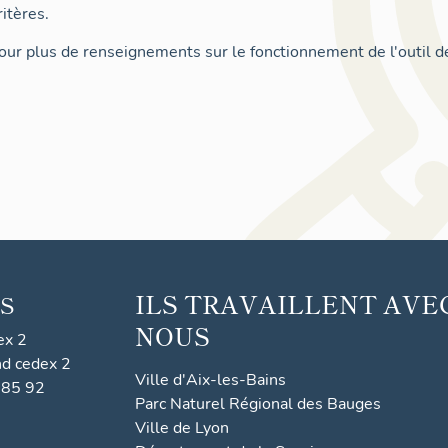
itères.
ur plus de renseignements sur le fonctionnement de l'outil d
ILS TRAVAILLENT AVE
S
NOUS
ex 2
nd cedex 2
Ville d'Aix-les-Bains
 85 92
Parc Naturel Régional des Bauges
Ville de Lyon