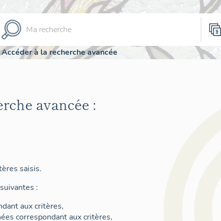
Accéder à la recherche avancée
erche avancée :
ères saisis.
suivantes :
dant aux critères,
nées correspondant aux critères,