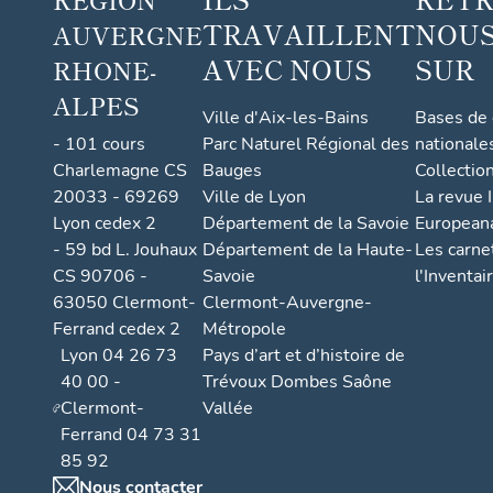
TRAVAILLENT
NOUS
AUVERGNE
AVEC NOUS
SUR
RHONE-
ALPES
Ville d'Aix-les-Bains
Bases de
- 101 cours
Parc Naturel Régional des
nationale
Charlemagne CS
Bauges
Collectio
20033 - 69269
Ville de Lyon
La revue I
Lyon cedex 2
Département de la Savoie
European
- 59 bd L. Jouhaux
Département de la Haute-
Les carne
CS 90706 -
Savoie
l'Inventai
63050 Clermont-
Clermont-Auvergne-
Ferrand cedex 2
Métropole
Lyon 04 26 73
Pays d’art et d’histoire de
40 00 -
Trévoux Dombes Saône
Clermont-
Vallée
Ferrand 04 73 31
85 92
Nous contacter