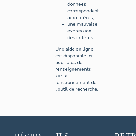
données
correspondant
aux critères,
une mauvaise
expression
des critères.
Une aide en ligne
est disponible
ici
pour plus de
renseignements
sur le
fonctionnement de
l'outil de recherche.
ILS
RET
RÉGION