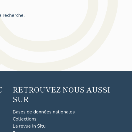
e recherche.
C
RETROUVEZ NOUS AUSSI
SUR
Bases de données nationales
Collections
La revue In Situ