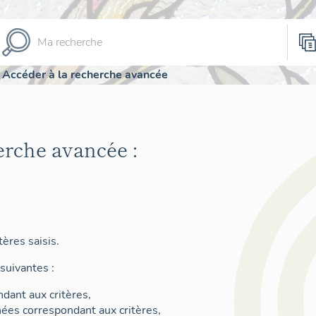
Accéder à la recherche avancée
erche avancée :
ères saisis.
suivantes :
dant aux critères,
nées correspondant aux critères,