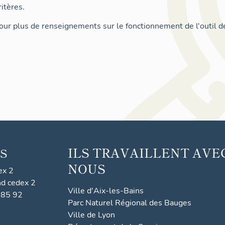
itères.
ur plus de renseignements sur le fonctionnement de l'outil d
ILS TRAVAILLENT AVE
S
NOUS
ex 2
nd cedex 2
Ville d'Aix-les-Bains
 85 92
Parc Naturel Régional des Bauges
Ville de Lyon