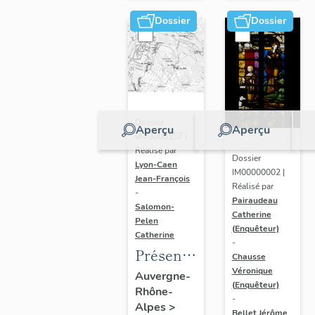
(DOSSIER
Dossier
Dossier
EN
COURS)
Dossier
Aperçu
Aperçu
IA73000157 |
Réalisé par
Dossier
Lyon-Caen
IM00000002 |
Jean-François
Réalisé par
-
Pairaudeau
Salomon-
Catherine
Pelen
(Enquêteur)
Catherine
-
Présentation
Chausse
de
Véronique
Auvergne-
(Enquêteur)
Rhône-
l'étude
-
Alpes
>
du
Bellet Jérôme