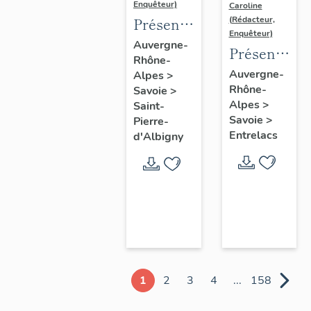
Enquêteur)
Caroline
Présentation
(Rédacteur,
Enquêteur)
de la
Auvergne-
Présentatio
Rhône-
commune
de la
Auvergne-
Alpes
>
de Saint-
Rhône-
commune
Savoie
>
Pierre-
Alpes
>
Saint-
d'Épersy
d'Albigny
Savoie
>
Pierre-
Entrelacs
d'Albigny
1
2
3
4
...
158