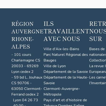
ILS
RET
RÉGION
TRAVAILLENT
NOUS
AUVERGNE
AVEC NOUS
SUR
RHONE-
ALPES
Ville d'Aix-les-Bains
Bases de
- 101 cours
Parc Naturel Régional des
nationale
Charlemagne CS
Bauges
Collectio
20033 - 69269
Ville de Lyon
La revue I
Lyon cedex 2
Département de la Savoie
European
- 59 bd L. Jouhaux
Département de la Haute-
Les carne
CS 90706 -
Savoie
l'Inventai
63050 Clermont-
Clermont-Auvergne-
Ferrand cedex 2
Métropole
Lyon 04 26 73
Pays d’art et d’histoire de
40 00 -
Trévoux Dombes Saône