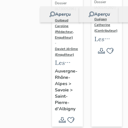
Dossier
Dossier
IA00141292 |
IA73005296 |
Aperçu
Aperçu
Réalisé par
Réalisé par
Guégan
Guibaud
Catherine
Caroline
(Contributeur)
(Rédacteur,
Les
Enquêteur)
-
collèges
Daviet Jérôme
jésuites
(Enquêteur)
Les
d'Ancien
hôtels,
Régime
Auvergne-
Rhône-
maisons
(1556-
Alpes
>
et
1763)
Savoie
>
immeubles
dans la
Saint-
du bourg
région
Pierre-
d'Albigny
de Saint-
Auvergne-
Pierre-
Rhône-
d'Albigny
Alpes