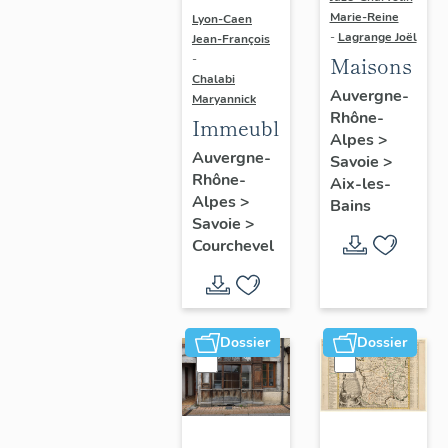
Marie-Reine
Lyon-Caen
-
Lagrange Joël
Jean-François
Maisons
-
Chalabi
Auvergne-
Maryannick
Rhône-
Immeubles
Alpes
>
Auvergne-
Savoie
>
Rhône-
Aix-les-
Alpes
>
Bains
Savoie
>
Courchevel
Dossier
Dossier