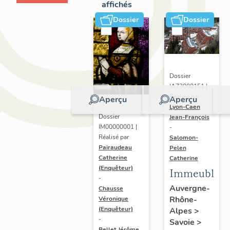
affichés
Dossier
Dossier
Dossier
IA73000151 |
Réalisé par
Aperçu
Aperçu
Lyon-Caen
Dossier
Jean-François
IM00000001 |
-
Réalisé par
Salomon-
Pairaudeau
Pelen
Catherine
Catherine
(Enquêteur)
Immeubles
-
Auvergne-
Chausse
Rhône-
Véronique
(Enquêteur)
Alpes
>
-
Savoie
>
Bellet Jérôme