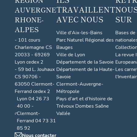
TRAVAILLENT
NOUS
AUVERGNE
AVEC NOUS
SUR
RHONE-
ALPES
Ville d'Aix-les-Bains
Bases de
- 101 cours
Parc Naturel Régional des
nationale
Charlemagne CS
Bauges
Collectio
20033 - 69269
Ville de Lyon
La revue I
Lyon cedex 2
Département de la Savoie
European
- 59 bd L. Jouhaux
Département de la Haute-
Les carne
CS 90706 -
Savoie
l'Inventai
63050 Clermont-
Clermont-Auvergne-
Ferrand cedex 2
Métropole
Lyon 04 26 73
Pays d’art et d’histoire de
40 00 -
Trévoux Dombes Saône
Clermont-
Vallée
Ferrand 04 73 31
85 92
Nous contacter