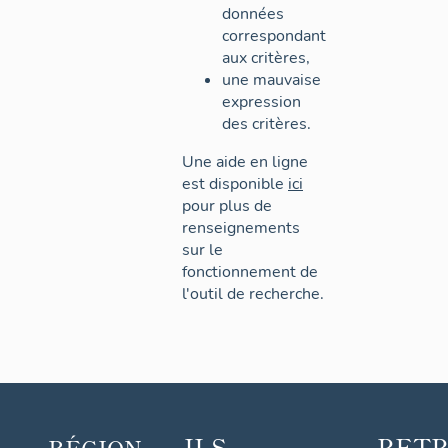
données
correspondant
aux critères,
une mauvaise
expression
des critères.
Une aide en ligne
est disponible
ici
pour plus de
renseignements
sur le
fonctionnement de
l'outil de recherche.
ILS
RET
RÉGION