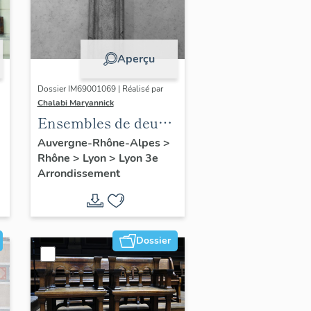
Aperçu
Dossier IM69001069 | Réalisé par
Chalabi Maryannick
Ensembles de deux
statues de la Vierge
Auvergne-Rhône-Alpes
>
Rhône
>
Lyon
>
Lyon 3e
à l'enfant et de Saint-
Arrondissement
Joseph
Dossier