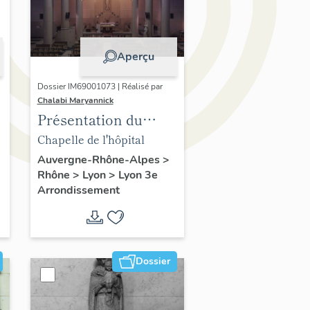
Aperçu
Dossier IM69001073 | Réalisé par
Chalabi Maryannick
Présentation du
mobilier de la
Chapelle de l'hôpital
chapelle de l'hôpital
Auvergne-Rhône-Alpes
>
Rhône
>
Lyon
>
Lyon 3e
Edouard-Herriot
Arrondissement
Dossier