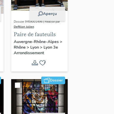
Aperçu
Dossier IM69001496 | Réalisé par
Defillon Julien
Paire de fauteuils
Auvergne-Rhône-Alpes
>
Rhône
>
Lyon
>
Lyon 3e
Arrondissement
Dossier