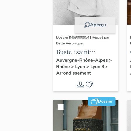
Aperçu
Dossier IM69000954 | Réalisé par
Belle Véronique
Buste : saint
Ambroise
Auvergne-Rhône-Alpes
>
Rhône
>
Lyon
>
Lyon 3e
Arrondissement
Dossier