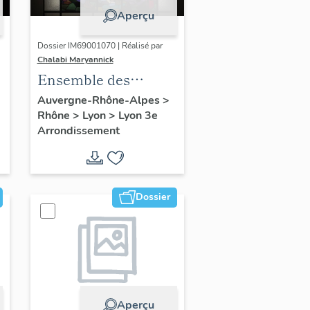
Aperçu
Dossier IM69001070 | Réalisé par
Chalabi Maryannick
Ensemble des
verrières
Auvergne-Rhône-Alpes
>
Rhône
>
Lyon
>
Lyon 3e
Arrondissement
Dossier
Aperçu