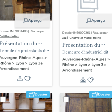
Aperçu
Aperçu
Dossier IM69001486 | Réalisé par
Dossier IM69000261 | Réalisé par
Defillon Julien
Jazé-Charvolin Marie-Reine
Présentation du
Présentation du
mobilier du Temple
Temple de protestants dit
mobilier du la villa
Demeure d'industriel dite
de protestants dit
Grand Temple
Auvergne-Rhône-Alpes
>
Berliet
villa Berliet actuellement
Auvergne-Rhône-Alpes
>
Rhône
>
Lyon
>
Lyon 3e
Grand Temple
Rhône
>
Lyon
>
Lyon 3e
Fondation de l'automobile
Arrondissement
Arrondissement
Maruis Berlet centre
d'archives industrielles.
Dossier
Dossier