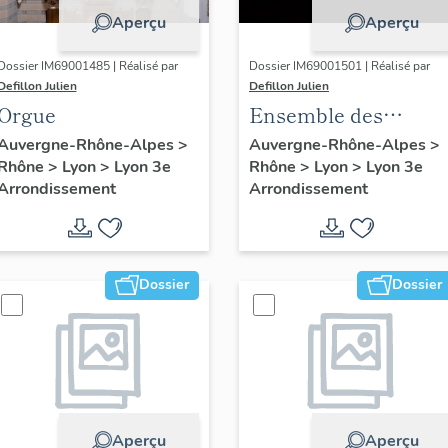
Aperçu
Aperçu
Dossier IM69001485 | Réalisé par
Dossier IM69001501 | Réalisé par
Defillon Julien
Defillon Julien
Orgue
Ensemble des
verrières
Auvergne-Rhône-Alpes
>
Auvergne-Rhône-Alpes
>
Rhône
>
Lyon
>
Lyon 3e
Rhône
>
Lyon
>
Lyon 3e
Arrondissement
Arrondissement
Dossier
Dossier
Aperçu
Aperçu