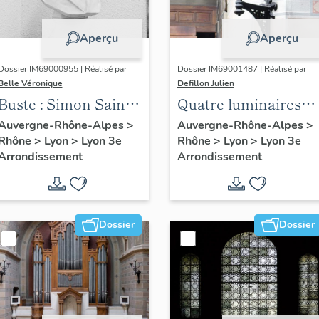
Aperçu
Aperçu
Dossier IM69000955 | Réalisé par
Dossier IM69001487 | Réalisé par
Belle Véronique
Defillon Julien
Buste : Simon Saint-
Quatre luminaires
Jean
d'applique
Auvergne-Rhône-Alpes
>
Auvergne-Rhône-Alpes
>
Rhône
>
Lyon
>
Lyon 3e
Rhône
>
Lyon
>
Lyon 3e
Arrondissement
Arrondissement
Dossier
Dossier