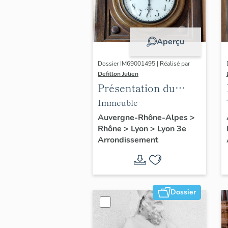
Aperçu
Dossier IM69001495 | Réalisé par
Defillon Julien
Présentation du
mobilier de
Immeuble
l'Immeuble des 6 et 6
Auvergne-Rhône-Alpes
>
Rhône
>
Lyon
>
Lyon 3e
bis cours de la
Arrondissement
Liberté
Dossier