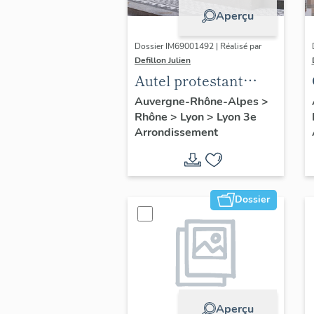
Aperçu
Dossier IM69001492 | Réalisé par
Defillon Julien
Autel protestant
(table de
Auvergne-Rhône-Alpes
>
Rhône
>
Lyon
>
Lyon 3e
communion)
Arrondissement
Dossier
Aperçu