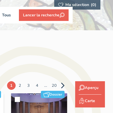
Ma sélection
(0)
Tous
Lancer la recherche
1
2
3
4
...
20
Aperçu
Dossier
Carte