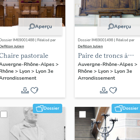
Aperçu
Aperçu
Dossier IM69001488 | Réalisé par
Dossier IM69001498 | Réalisé par
Defillon Julien
Defillon Julien
Chaire pastorale
Paire de troncs à
quêter protestants
Auvergne-Rhône-Alpes
>
Auvergne-Rhône-Alpes
>
Rhône
>
Lyon
>
Lyon 3e
Rhône
>
Lyon
>
Lyon 3e
Arrondissement
Arrondissement
Dossier
Dossier