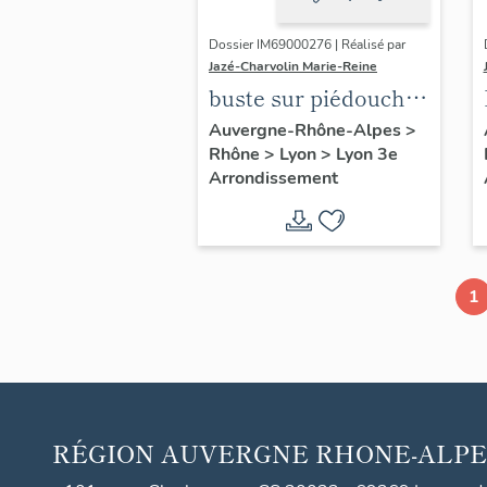
Dossier IM69000276 | Réalisé par
Jazé-Charvolin Marie-Reine
buste sur piédouche :
Marius Berliet
Auvergne-Rhône-Alpes
>
Rhône
>
Lyon
>
Lyon 3e
Arrondissement
1
RÉGION
AUVERGNE RHONE-ALPE