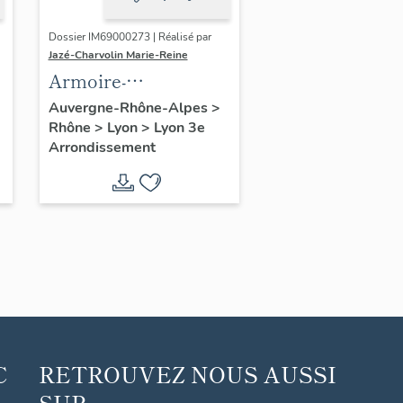
Dossier IM69000273 | Réalisé par
Jazé-Charvolin Marie-Reine
Armoire-
bibliothèque
Auvergne-Rhône-Alpes
>
Rhône
>
Lyon
>
Lyon 3e
Arrondissement
C
RETROUVEZ NOUS AUSSI
SUR