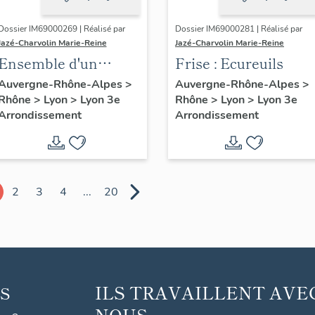
Dossier IM69000269 | Réalisé par
Dossier IM69000281 | Réalisé par
Jazé-Charvolin Marie-Reine
Jazé-Charvolin Marie-Reine
Ensemble d'un
Frise : Ecureuils
bureau et de deux
Auvergne-Rhône-Alpes
>
Auvergne-Rhône-Alpes
>
Rhône
>
Lyon
>
Lyon 3e
Rhône
>
Lyon
>
Lyon 3e
fauteuils du bureau
Arrondissement
Arrondissement
de Marius Berliet
2
3
4
...
20
ILS TRAVAILLENT AVE
S
NOUS