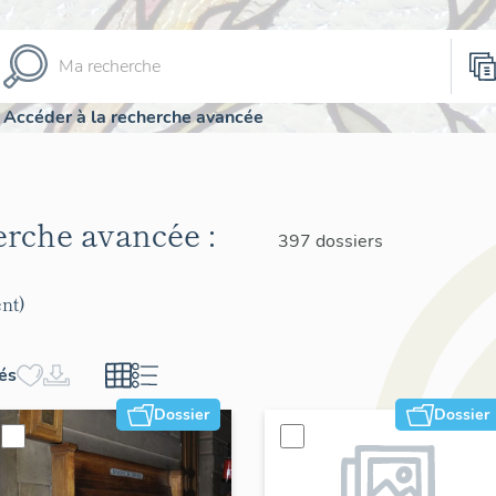
Accéder à la recherche avancée
herche avancée :
397 dossiers
nt)
hés
Dossier
Dossier