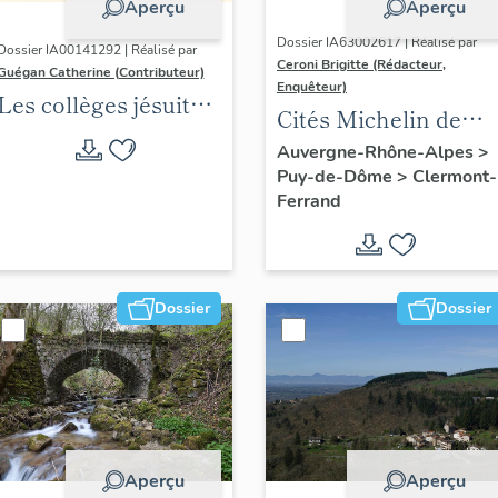
Aperçu
Aperçu
Dossier IA63002617 | Réalisé par
Dossier IA00141292 | Réalisé par
Ceroni Brigitte (Rédacteur,
Guégan Catherine (Contributeur)
Enquêteur)
Les collèges jésuites
Cités Michelin de
d'Ancien Régime
l'agglomération
Auvergne-Rhône-Alpes
>
(1556-1763) dans la
Puy-de-Dôme
>
Clermont-
clermontoise
région Auvergne-
Ferrand
Rhône-Alpes
(DOSSIER EN
COURS)
Dossier
Dossier
Aperçu
Aperçu