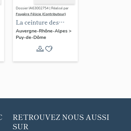
Dossier IA63002754 | Réalisé par
Fougère Félicie (Contributeur)
La ceinture des
boulevards de
Auvergne-Rhône-Alpes
>
Puy-de-Dôme
Clermont-Ferrand
C
RETROUVEZ NOUS AUSSI
SUR