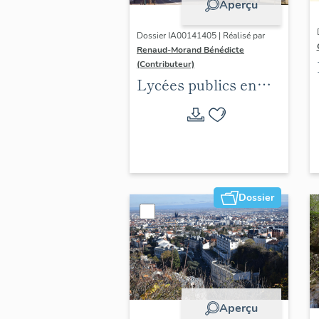
Aperçu
Dossier IA00141405 | Réalisé par
Renaud-Morand Bénédicte
(Contributeur)
Lycées publics en
espace urbain (1802-
1988)
Dossier
Aperçu