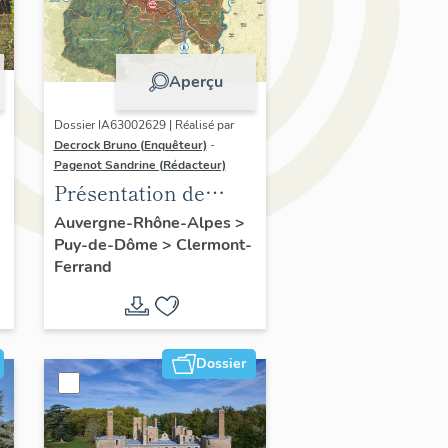
Aperçu
Dossier IA63002629 | Réalisé par
Decrock Bruno (Enquêteur)
-
Pagenot Sandrine (Rédacteur)
Présentation de
l'opération
Auvergne-Rhône-Alpes
>
Puy-de-Dôme
>
Clermont-
d'inventaire du
Ferrand
patrimoine viticole
du territoire de
Clermont-Auvergne-
Métropole
Dossier