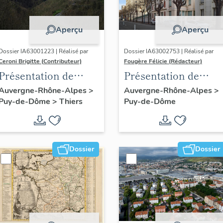
Aperçu
Aperçu
Dossier IA63001223 | Réalisé par
Dossier IA63002753 | Réalisé par
Ceroni Brigitte (Contributeur)
Fougère Félicie (Rédacteur)
Présentation de
Présentation de
l'enquête thématique
l'opération
Auvergne-Rhône-Alpes
>
Auvergne-Rhône-Alpes
>
Puy-de-Dôme
>
Thiers
Puy-de-Dôme
régionale "Pentes de
d'inventaire des
la commune de
boulevards de
Thiers"
ceinture de
Clermont-Ferrand
Dossier
Dossier