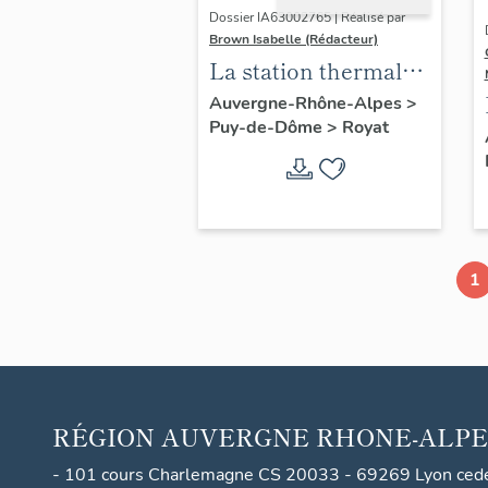
Dossier IA63002765 | Réalisé par
Brown Isabelle (Rédacteur)
La station thermale
de Royat-
Auvergne-Rhône-Alpes
>
Puy-de-Dôme
>
Royat
Chamalières
1
RÉGION
AUVERGNE RHONE-ALPE
- 101 cours Charlemagne CS 20033 - 69269 Lyon ced