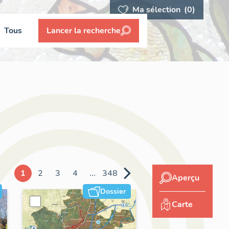
Ma sélection
(0)
Tous
Lancer la recherche
1
2
3
4
...
348
Aperçu
Dossier
Carte