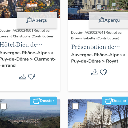
Aperçu
Aperçu
Dossier IA63002450 | Réalisé par
Dossier IA63002764 | Réalisé par
Laurent Christophe (Contributeur)
Brown Isabelle (Contributeur)
Hôtel-Dieu de
Présentation de
Clermont-Ferrand :
Auvergne-Rhône-Alpes
>
l'opération
Auvergne-Rhône-Alpes
>
Puy-de-Dôme
>
Clermont-
les raisons de l'étude
Puy-de-Dôme
>
Royat
d'inventaire de la
Ferrand
station thermale de
Royat-Chamalières
Dossier
Dossier