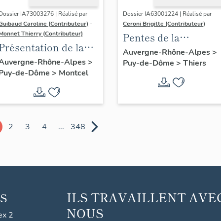
Dossier IA73003276 | Réalisé par
Dossier IA63001224 | Réalisé par
Guibaud Caroline (Contributeur)
-
Ceroni Brigitte (Contributeur)
Monnet Thierry (Contributeur)
Pentes de la
Présentation de la
commune de Thiers
Auvergne-Rhône-Alpes
>
commune de
Auvergne-Rhône-Alpes
>
Puy-de-Dôme
>
Thiers
Puy-de-Dôme
>
Montcel
Montcel
2
3
4
...
348
ILS TRAVAILLENT AVE
S
NOUS
ex 2