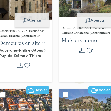
Aperçu
Aperçu
Dossier IA63002707 | Réalisé par
Dossier IA63001227 | Réalisé par
Laurent Christophe (Contributeur)
Ceroni Brigitte (Contributeur)
Maisons mono-
Demeures en site de
familiales
pente
Auvergne-Rhône-Alpes
>
singulières des
Puy-de-Dôme
>
Thiers
années 1945-1975
situées sur les 21
communes de
Clermont Auvergne
métropole. 2021-2024.
Dossier
Dossier