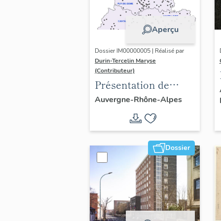
Aperçu
Dossier IM00000005 | Réalisé par
Durin-Tercelin Maryse
(Contributeur)
Présentation de
l’opération tissus et
Auvergne-Rhône-Alpes
ornements
liturgiques en
Auvergne
Dossier