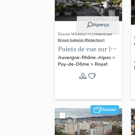
Aperçu
Dossier IA63002771 | Réalisé par
Brown Isabelle (Rédacteur)
Points de vue sur le
paysage thermal
Auvergne-Rhône-Alpes
>
Puy-de-Dôme
>
Royat
Dossier