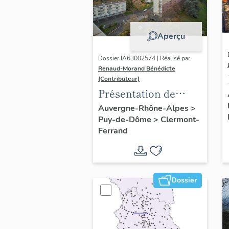
Aperçu
Dossier IA63002574 | Réalisé par
Renaud-Morand Bénédicte
(Contributeur)
Présentation de
l'opération
Auvergne-Rhône-Alpes
>
Puy-de-Dôme
>
Clermont-
ponctuelle "Muraille
Ferrand
de Chine" (de
Clermont-Ferrand)
Dossier