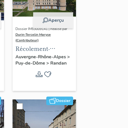
Aperçu
Dossier IM63009141 | Réalisé par
Durin-Tercelin Maryse
(Contributeur)
Récolement-
inventaire du fonds
Auvergne-Rhône-Alpes
>
Puy-de-Dôme
>
Randan
mobilier du domaine
royal de Randan
Dossier