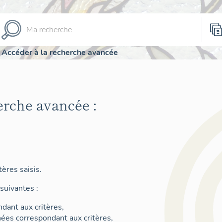
Accéder à la recherche avancée
erche avancée :
ères saisis.
suivantes :
dant aux critères,
nées correspondant aux critères,