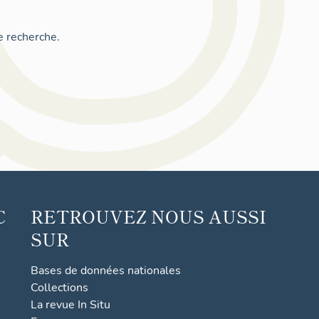
e recherche.
C
RETROUVEZ NOUS AUSSI
SUR
Bases de données nationales
Collections
La revue In Situ