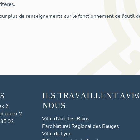
itères.
ur plus de renseignements sur le fonctionnement de l'outil d
ILS TRAVAILLENT AVE
S
NOUS
ex 2
nd cedex 2
Ville d'Aix-les-Bains
 85 92
Parc Naturel Régional des Bauges
Ville de Lyon