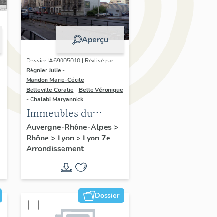
Aperçu
Dossier IA69005010 | Réalisé par
Régnier Julie
-
Mandon Marie-Cécile
-
Belleville Coralie
-
Belle Véronique
-
Chalabi Maryannick
Immeubles du
secteur d'étude La
Auvergne-Rhône-Alpes
>
Rhône
>
Lyon
>
Lyon 7e
Guillotière
Arrondissement
Dossier