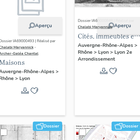
Dossier IA69000848 | Réalisé par
Aperçu
Aperçu
Chalabi Maryannick
Cités, immeubles et
Dossier IA69000493 | Réalisé par
maisons. Ensemble
Auvergne-Rhône-Alpes
>
Chalabi Maryannick
-
Rhône
>
Lyon
>
Lyon 2e
de l'habitat du
Archer-Galéa Chantal
Arrondissement
Confluent
Maisons
Auvergne-Rhône-Alpes
>
Rhône
>
Lyon
Dossier
Dossier