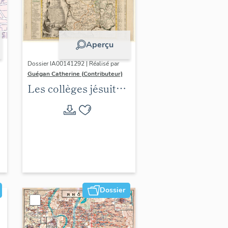
Aperçu
Dossier IA00141292 | Réalisé par
Guégan Catherine (Contributeur)
Les collèges jésuites
d'Ancien Régime
(1556-1763) dans la
région Auvergne-
Rhône-Alpes
(DOSSIER EN
COURS)
Dossier