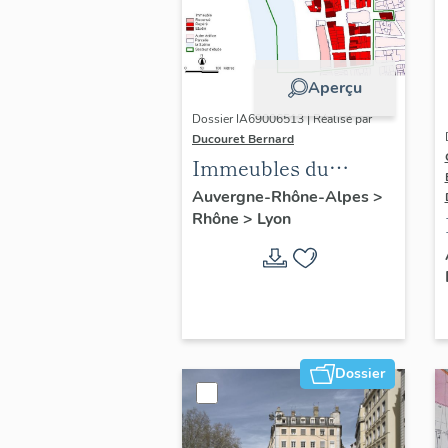
Aperçu
Dossier IA69006513 | Réalisé par
Ducouret Bernard
Immeubles du
quartier Saint-Nizier
Auvergne-Rhône-Alpes
>
Rhône
>
Lyon
Dossier