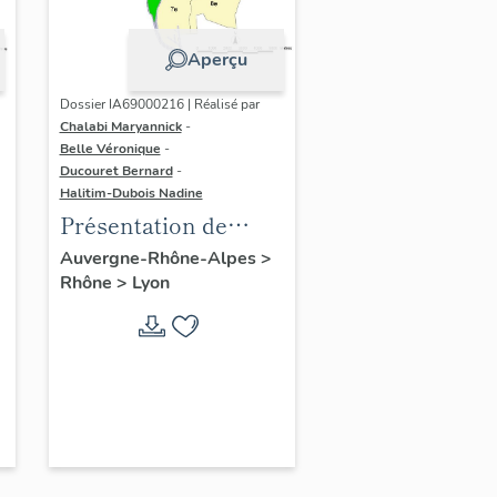
Aperçu
Dossier IA69000216 | Réalisé par
Chalabi Maryannick
-
Belle Véronique
-
Ducouret Bernard
-
Halitim-Dubois Nadine
Présentation de
l'étude de la ville de
Auvergne-Rhône-Alpes
>
Rhône
>
Lyon
Lyon