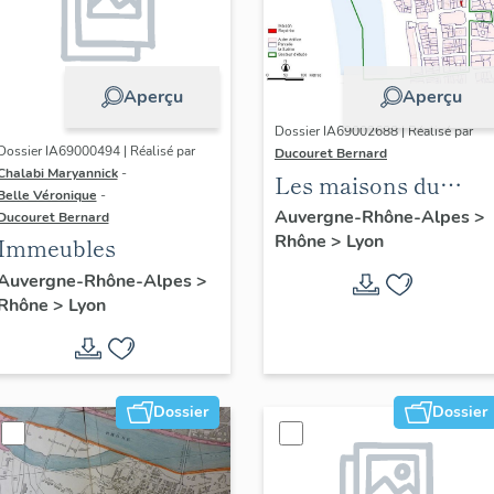
Aperçu
Aperçu
Dossier IA69002688 | Réalisé par
Dossier IA69000494 | Réalisé par
Ducouret Bernard
Chalabi Maryannick
-
Les maisons du
Belle Véronique
-
quartier Saint-Nizier
Auvergne-Rhône-Alpes
>
Ducouret Bernard
Rhône
>
Lyon
Immeubles
Auvergne-Rhône-Alpes
>
Rhône
>
Lyon
Dossier
Dossier