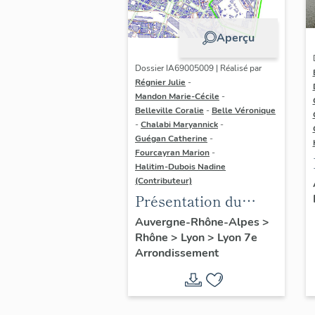
Aperçu
Dossier IA69005009 | Réalisé par
Régnier Julie
-
Mandon Marie-Cécile
-
Belleville Coralie
-
Belle Véronique
-
Chalabi Maryannick
-
Guégan Catherine
-
Fourcayran Marion
-
Halitim-Dubois Nadine
(Contributeur)
Présentation du
secteur d'étude Lyon
Auvergne-Rhône-Alpes
>
Rhône
>
Lyon
>
Lyon 7e
Guillotière
Arrondissement