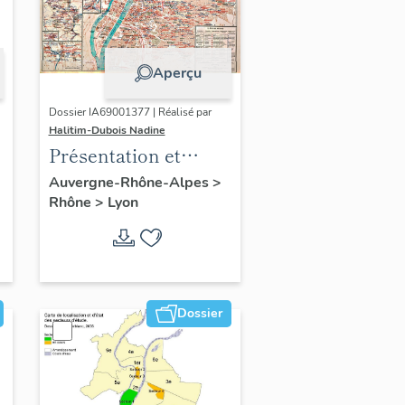
Aperçu
Dossier IA69001377 | Réalisé par
Halitim-Dubois Nadine
Présentation et
synthèse du
Auvergne-Rhône-Alpes
>
Rhône
>
Lyon
patrimoine
industriel de la ville
de Lyon
Dossier