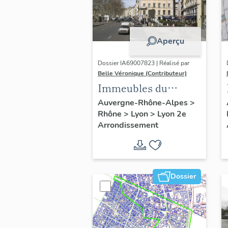
Aperçu
Dossier IA69007823 | Réalisé par
Belle Véronique (Contributeur)
Immeubles du
secteur des Jacobins
Auvergne-Rhône-Alpes
>
Rhône
>
Lyon
>
Lyon 2e
Arrondissement
Dossier