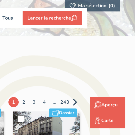
Ma sélection
(0)
Tous
Lancer la recherche
1
2
3
4
...
243
Aperçu
Dossier
Carte