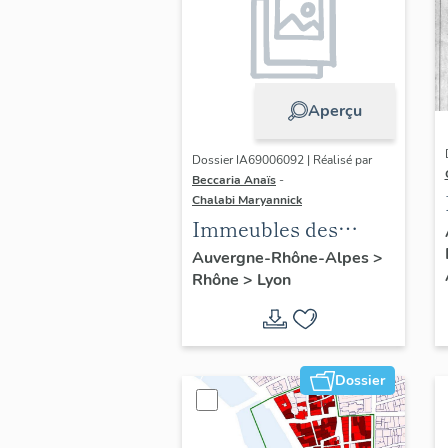
Aperçu
Dossier IA69006092 | Réalisé par
Beccaria Anaïs
-
Chalabi Maryannick
Immeubles des
Années Trente de la
Auvergne-Rhône-Alpes
>
Rhône
>
Lyon
rive gauche
Dossier