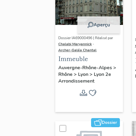
Aperçu
Dossier IA69000496 | Réalisé par
Chalabi Maryannick
-
Archer-Galéa Chantal
Immeuble
Auvergne-Rhône-Alpes
>
Rhône
>
Lyon
>
Lyon 2e
Arrondissement
Dossier