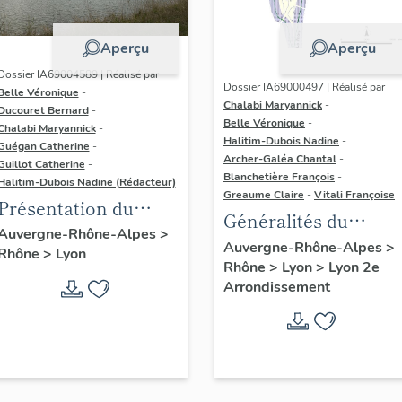
Aperçu
Aperçu
Dossier IA69004589 | Réalisé par
Dossier IA69000497 | Réalisé par
Belle Véronique
-
Chalabi Maryannick
-
Ducouret Bernard
-
Belle Véronique
-
Chalabi Maryannick
-
Halitim-Dubois Nadine
-
Guégan Catherine
-
Archer-Galéa Chantal
-
Guillot Catherine
-
Blanchetière François
-
Halitim-Dubois Nadine (Rédacteur)
Greaume Claire
-
Vitali Françoise
Présentation du
Généralités du
secteur d'étude Lyon
Auvergne-Rhône-Alpes
>
secteur du Confluent
Auvergne-Rhône-Alpes
>
Rhône
>
Lyon
Rhône
>
Lyon
>
Lyon 2e
à Lyon
Arrondissement