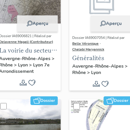
Aperçu
Aperçu
Dossier IA69006821 | Réalisé par
Dossier IA69007054 | Réalisé par
Delavenne Magali (Contributeur)
Belle Véronique
-
La voirie du secteur
Chalabi Maryannick
Généralités
d'étude "Saint-
Auvergne-Rhône-Alpes
>
Rhône
>
Lyon
>
Lyon 7e
André" (Lyon 7e)
Auvergne-Rhône-Alpes
>
Arrondissement
Rhône
>
Lyon
Dossier
Dossier