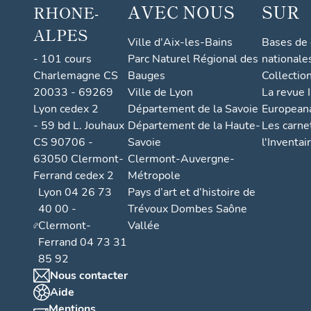
AVEC NOUS
SUR
RHONE-
ALPES
Ville d'Aix-les-Bains
Bases de
- 101 cours
Parc Naturel Régional des
nationale
Charlemagne CS
Bauges
Collectio
20033 - 69269
Ville de Lyon
La revue I
Lyon cedex 2
Département de la Savoie
European
- 59 bd L. Jouhaux
Département de la Haute-
Les carne
CS 90706 -
Savoie
l'Inventai
63050 Clermont-
Clermont-Auvergne-
Ferrand cedex 2
Métropole
Lyon 04 26 73
Pays d’art et d’histoire de
40 00 -
Trévoux Dombes Saône
Clermont-
Vallée
Ferrand 04 73 31
85 92
Nous contacter
Aide
Mentions