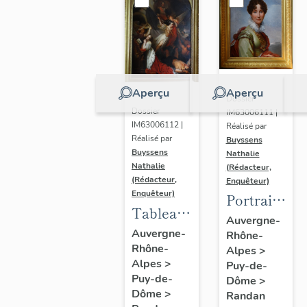
Aperçu
Aperçu
Dossier
Dossier
IM63006111 |
IM63006112 |
Réalisé par
Réalisé par
Buyssens
Buyssens
Nathalie
Nathalie
(Rédacteur,
(Rédacteur,
Enquêteur)
Enquêteur)
Portrait
Tableau
d'Adélaïde
Auvergne-
d'Eugène
Auvergne-
Rhône-
d'Orléans,
Rhône-
Romain
Alpes
>
d'après
Alpes
>
Puy-de-
Van
François
Puy-de-
Dôme
>
Maldeghem
Gérard
Dôme
>
Randan