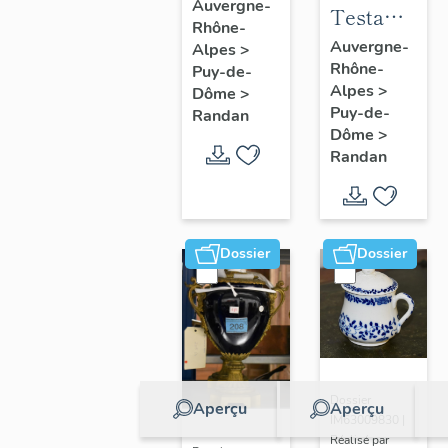
à joues
Auvergne-
Testament
Rhône-
n° 2
politique
Auvergne-
Alpes
>
Rhône-
de
Puy-de-
Alpes
>
Dôme
>
Philippe
Puy-de-
Randan
d'Orléans,
Dôme
>
comte de
Randan
Paris
Dossier
Dossier
Dossier
Aperçu
Aperçu
IM63009830 |
Réalisé par