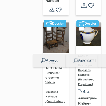
- " La
Randan
prière de
Marie-
Amélie "
Dossier
Dossier
Dossier
Aperçu
Aperçu
IM63009577 |
Dossier
Réalisé par
IM63006314 |
Buyssens
Réalisé par
Nathalie
Groboillot
(Rédacteur,
Valérie
Enquêteur)
-
Pot à
Buyssens
crème n°
Nathalie
Auvergne-
(Contributeur)
Rhône-
2