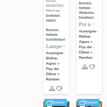
Dossier
Buyssens
IM63007530 |
Nathalie
Réalisé par
(Rédacteur,
Groboillot
Enquêteur)
Valérie
Pot à
-
crème n°
Buyssens
Auvergne-
Nathalie
Rhône-
3
(Contributeur)
Alpes
>
Lampe à
Puy-de-
pétrole
Dôme
>
Auvergne-
Randan
Rhône-
n° 1
Alpes
>
Puy-de-
Dôme
>
Randan
Dossier
Dossier