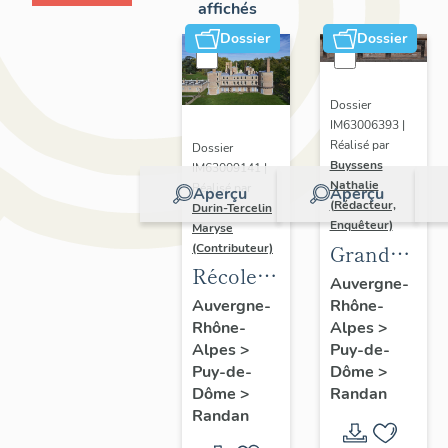
affichés
Dossier
Dossier
Dossier
IM63006393 |
Réalisé par
Dossier
Buyssens
IM63009141 |
Nathalie
Réalisé par
Aperçu
Aperçu
(Rédacteur,
Durin-Tercelin
Enquêteur)
Maryse
Grand
(Contributeur)
Récolement-
potager
Auvergne-
inventaire
Rhône-
Auvergne-
Alpes
>
Rhône-
du fonds
Puy-de-
Alpes
>
mobilier
Dôme
>
Puy-de-
du
Randan
Dôme
>
domaine
Randan
royal de