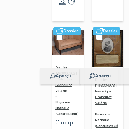
Randan
Dossier
Dossier
Dossier
IM63006362 |
Aperçu
Aperçu
Réalisé par
Dossier
Groboillot
IM63004973 |
Valérie
Réalisé par
-
Groboillot
Buyssens
Valérie
Nathalie
-
(Contributeur)
Buyssens
Nathalie
Canapé
(Contributeur)