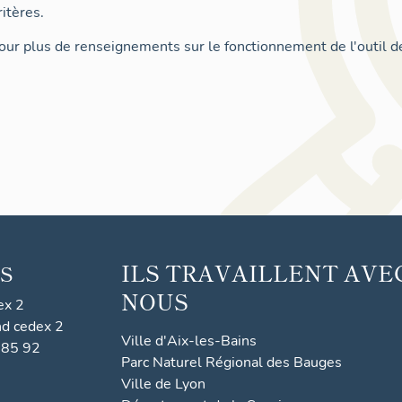
itères.
ur plus de renseignements sur le fonctionnement de l'outil d
ILS TRAVAILLENT AVE
S
NOUS
ex 2
nd cedex 2
Ville d'Aix-les-Bains
 85 92
Parc Naturel Régional des Bauges
Ville de Lyon