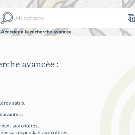
Accéder à la recherche avancée
erche avancée :
ères saisis.
suivantes :
dant aux critères,
nées correspondant aux critères,