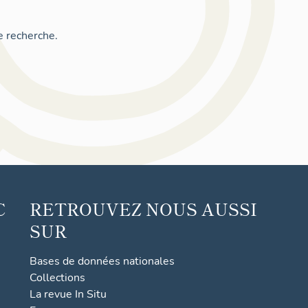
e recherche.
C
RETROUVEZ NOUS AUSSI
SUR
Bases de données nationales
Collections
La revue In Situ