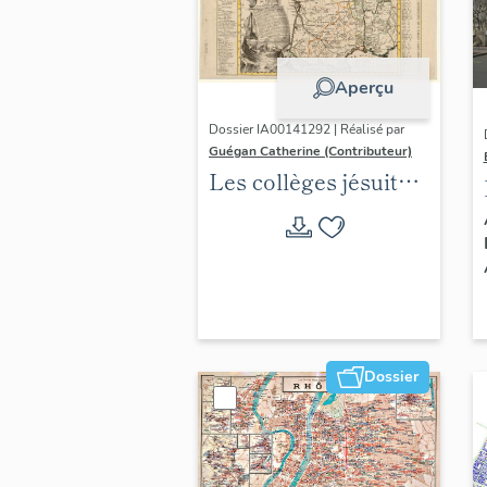
Aperçu
Dossier IA00141292 | Réalisé par
Guégan Catherine (Contributeur)
Les collèges jésuites
d'Ancien Régime
(1556-1763) dans la
région Auvergne-
Rhône-Alpes
(DOSSIER EN
COURS)
Dossier