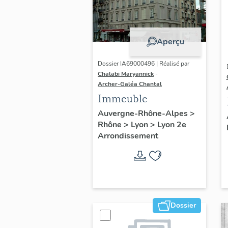
Aperçu
Dossier IA69000496 | Réalisé par
Chalabi Maryannick
-
Archer-Galéa Chantal
Immeuble
Auvergne-Rhône-Alpes
>
Rhône
>
Lyon
>
Lyon 2e
Arrondissement
Dossier