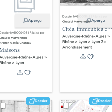
Dossier IA69000848 | Réalisé par
Aperçu
Aperçu
Chalabi Maryannick
Cités, immeubles et
Dossier IA69000493 | Réalisé par
maisons. Ensemble
Auvergne-Rhône-Alpes
>
Chalabi Maryannick
-
Rhône
>
Lyon
>
Lyon 2e
de l'habitat du
Archer-Galéa Chantal
Arrondissement
Confluent
Maisons
Auvergne-Rhône-Alpes
>
Rhône
>
Lyon
Dossier
Dossier