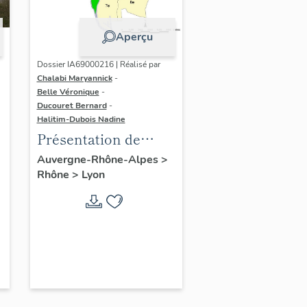
Aperçu
Dossier IA69000216 | Réalisé par
Chalabi Maryannick
-
Belle Véronique
-
Ducouret Bernard
-
Halitim-Dubois Nadine
Présentation de
l'étude de la ville de
Auvergne-Rhône-Alpes
>
Rhône
>
Lyon
Lyon