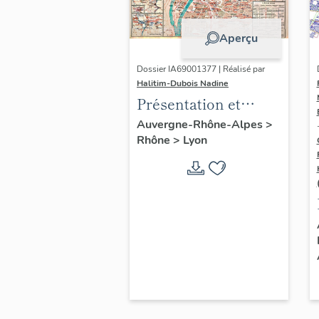
Aperçu
Dossier IA69001377 | Réalisé par
Halitim-Dubois Nadine
Présentation et
synthèse du
Auvergne-Rhône-Alpes
>
Rhône
>
Lyon
patrimoine
industriel de la ville
de Lyon