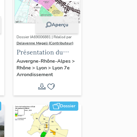
Aperçu
Dossier IA69006881 | Réalisé par
Delavenne Magali (Contributeur)
Présentation du
secteur d'étude
Auvergne-Rhône-Alpes
>
Rhône
>
Lyon
>
Lyon 7e
"Saint-André" (Lyon
Arrondissement
7)
Dossier