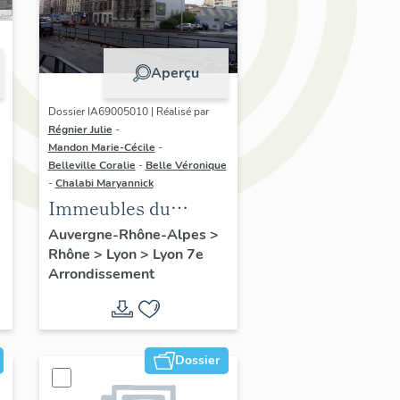
Aperçu
Dossier IA69005010 | Réalisé par
Régnier Julie
-
Mandon Marie-Cécile
-
Belleville Coralie
-
Belle Véronique
-
Chalabi Maryannick
Immeubles du
secteur d'étude La
Auvergne-Rhône-Alpes
>
Rhône
>
Lyon
>
Lyon 7e
Guillotière
Arrondissement
Dossier