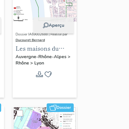
Aperçu
Dossier IA69002688 | Réalisé par
Ducouret Bernard
Les maisons du
quartier Saint-Nizier
Auvergne-Rhône-Alpes
>
Rhône
>
Lyon
Dossier