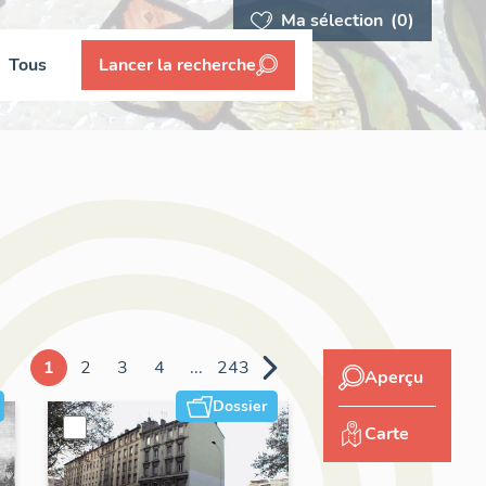
Ma sélection
(0)
Tous
Lancer la recherche
1
2
3
4
...
243
Aperçu
Dossier
Carte