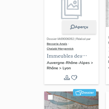
Aperçu
Dossier IA69006092 | Réalisé par
Beccaria Anaïs
-
Chalabi Maryannick
Immeubles des
Années Trente de la
Auvergne-Rhône-Alpes
>
Rhône
>
Lyon
rive gauche
Dossier