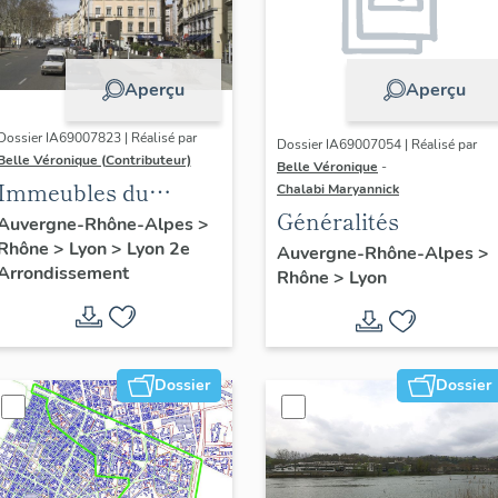
Aperçu
Aperçu
Dossier IA69007823 | Réalisé par
Dossier IA69007054 | Réalisé par
Belle Véronique (Contributeur)
Belle Véronique
-
Immeubles du
Chalabi Maryannick
Généralités
secteur des Jacobins
Auvergne-Rhône-Alpes
>
Rhône
>
Lyon
>
Lyon 2e
Auvergne-Rhône-Alpes
>
Arrondissement
Rhône
>
Lyon
Dossier
Dossier