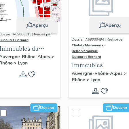
Aperçu
Aperçu
Dossier IA69006513 | Réalisé par
Dossier IA69000494 | Réalisé par
Ducouret Bernard
Chalabi Maryannick
-
Immeubles du
Belle Véronique
-
quartier Saint-Nizier
Auvergne-Rhône-Alpes
>
Ducouret Bernard
Rhône
>
Lyon
Immeubles
Auvergne-Rhône-Alpes
>
Rhône
>
Lyon
Dossier
Dossier