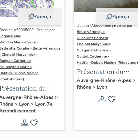
Aperçu
Aperçu
Dossier IA69004589 | Réalisé par
Dossier IA69005009 | Réalisé par
Belle Véronique
-
Régnier Julie
-
Ducouret Bernard
-
Mandon Marie-Cécile
-
Chalabi Maryannick
-
Belleville Coralie
-
Belle Véronique
Guégan Catherine
-
-
Chalabi Maryannick
-
Guillot Catherine
-
Guégan Catherine
-
Halitim-Dubois Nadine (Rédacteur)
Fourcayran Marion
-
Présentation du
Halitim-Dubois Nadine
secteur d'étude Lyon
(Contributeur)
Auvergne-Rhône-Alpes
>
Présentation du
Rhône
>
Lyon
secteur d'étude Lyon
Auvergne-Rhône-Alpes
>
Rhône
>
Lyon
>
Lyon 7e
Guillotière
Arrondissement