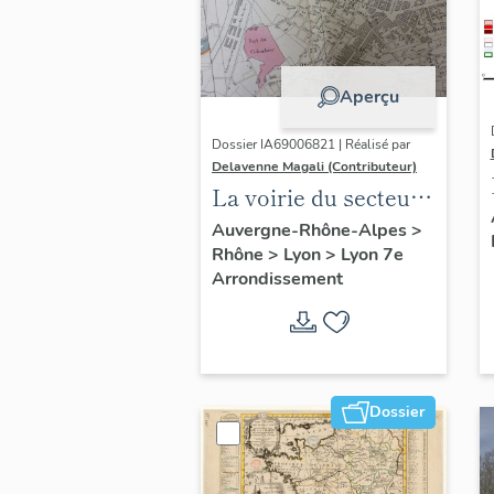
Aperçu
Dossier IA69006821 | Réalisé par
Delavenne Magali (Contributeur)
La voirie du secteur
d'étude "Saint-
Auvergne-Rhône-Alpes
>
Rhône
>
Lyon
>
Lyon 7e
André" (Lyon 7e)
Arrondissement
Dossier