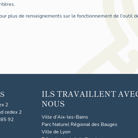
itères.
ur plus de renseignements sur le fonctionnement de l'outil d
ILS TRAVAILLENT AVE
S
NOUS
ex 2
nd cedex 2
Ville d'Aix-les-Bains
 85 92
Parc Naturel Régional des Bauges
Ville de Lyon