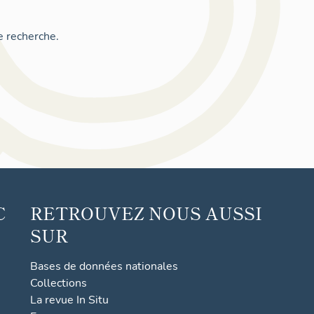
e recherche.
C
RETROUVEZ NOUS AUSSI
SUR
Bases de données nationales
Collections
La revue In Situ