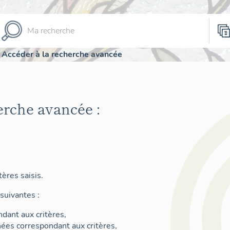
Accéder à la recherche avancée
erche avancée :
ères saisis.
suivantes :
dant aux critères,
nées correspondant aux critères,