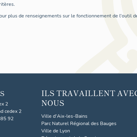
itères.
ur plus de renseignements sur le fonctionnement de l'outil d
ILS TRAVAILLENT AVE
S
NOUS
ex 2
nd cedex 2
Ville d'Aix-les-Bains
 85 92
Parc Naturel Régional des Bauges
Ville de Lyon