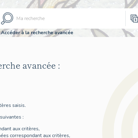
Accéder à la recherche avancée
erche avancée :
ères saisis.
suivantes :
dant aux critères,
nées correspondant aux critères,