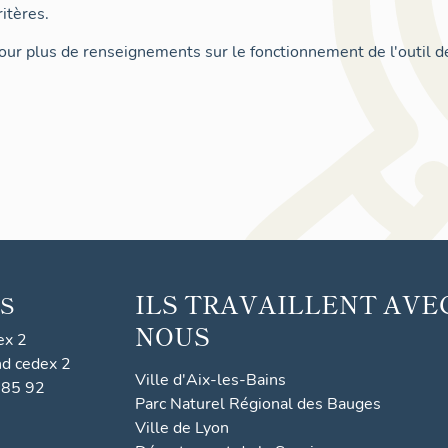
itères.
ur plus de renseignements sur le fonctionnement de l'outil d
ILS TRAVAILLENT AVE
S
NOUS
ex 2
nd cedex 2
Ville d'Aix-les-Bains
 85 92
Parc Naturel Régional des Bauges
Ville de Lyon