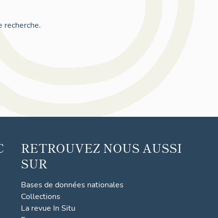
e recherche.
C
RETROUVEZ NOUS AUSSI
SUR
Bases de données nationales
Collections
La revue In Situ