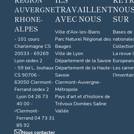
TRAVAILLENT
NOUS
AUVERGNE
AVEC NOUS
SUR
RHONE-
ALPES
Ville d'Aix-les-Bains
Bases de
- 101 cours
Parc Naturel Régional des
nationale
Charlemagne CS
Bauges
Collectio
20033 - 69269
Ville de Lyon
La revue I
Lyon cedex 2
Département de la Savoie
European
- 59 bd L. Jouhaux
Département de la Haute-
Les carne
CS 90706 -
Savoie
l'Inventai
63050 Clermont-
Clermont-Auvergne-
Ferrand cedex 2
Métropole
Lyon 04 26 73
Pays d’art et d’histoire de
40 00 -
Trévoux Dombes Saône
Clermont-
Vallée
Ferrand 04 73 31
85 92
Nous contacter