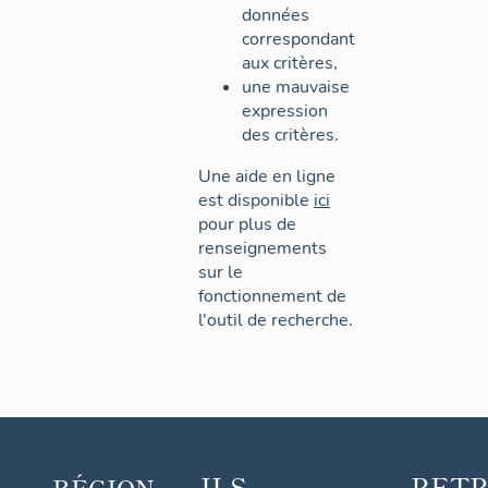
données
correspondant
aux critères,
une mauvaise
expression
des critères.
Une aide en ligne
est disponible
ici
pour plus de
renseignements
sur le
fonctionnement de
l'outil de recherche.
ILS
RET
RÉGION