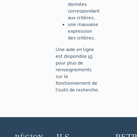
données
correspondant
aux critères,
une mauvaise
expression
des critères.
Une aide en ligne
est disponible
ici
pour plus de
renseignements
sur le
fonctionnement de
l'outil de recherche.
ILS
RET
RÉGION