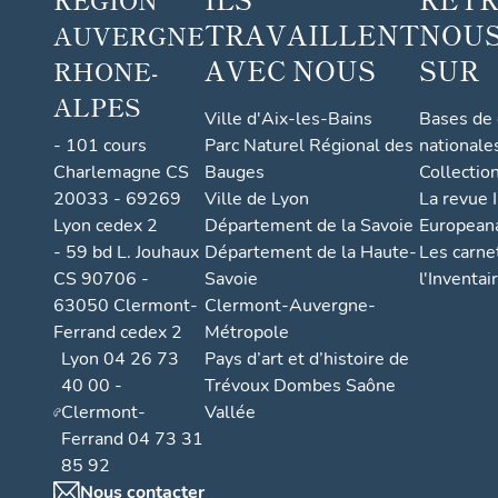
TRAVAILLENT
NOUS
AUVERGNE
AVEC NOUS
SUR
RHONE-
ALPES
Ville d'Aix-les-Bains
Bases de
- 101 cours
Parc Naturel Régional des
nationale
Charlemagne CS
Bauges
Collectio
20033 - 69269
Ville de Lyon
La revue I
Lyon cedex 2
Département de la Savoie
European
- 59 bd L. Jouhaux
Département de la Haute-
Les carne
CS 90706 -
Savoie
l'Inventai
63050 Clermont-
Clermont-Auvergne-
Ferrand cedex 2
Métropole
Lyon 04 26 73
Pays d’art et d’histoire de
40 00 -
Trévoux Dombes Saône
Clermont-
Vallée
Ferrand 04 73 31
85 92
Nous contacter