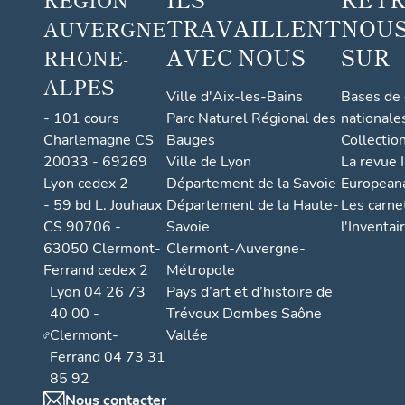
TRAVAILLENT
NOUS
AUVERGNE
AVEC NOUS
SUR
RHONE-
ALPES
Ville d'Aix-les-Bains
Bases de
- 101 cours
Parc Naturel Régional des
nationale
Charlemagne CS
Bauges
Collectio
20033 - 69269
Ville de Lyon
La revue I
Lyon cedex 2
Département de la Savoie
European
- 59 bd L. Jouhaux
Département de la Haute-
Les carne
CS 90706 -
Savoie
l'Inventai
63050 Clermont-
Clermont-Auvergne-
Ferrand cedex 2
Métropole
Lyon 04 26 73
Pays d’art et d’histoire de
40 00 -
Trévoux Dombes Saône
Clermont-
Vallée
Ferrand 04 73 31
85 92
Nous contacter