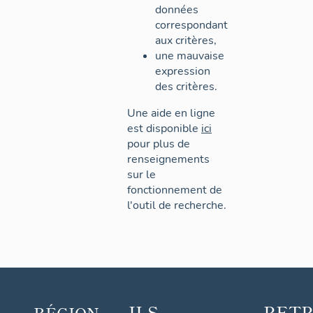
données
correspondant
aux critères,
une mauvaise
expression
des critères.
Une aide en ligne
est disponible
ici
pour plus de
renseignements
sur le
fonctionnement de
l'outil de recherche.
ILS
RET
RÉGION