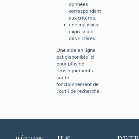
données
correspondant
aux critères,
une mauvaise
expression
des critères.
Une aide en ligne
est disponible
ici
pour plus de
renseignements
sur le
fonctionnement de
l'outil de recherche.
ILS
RET
RÉGION