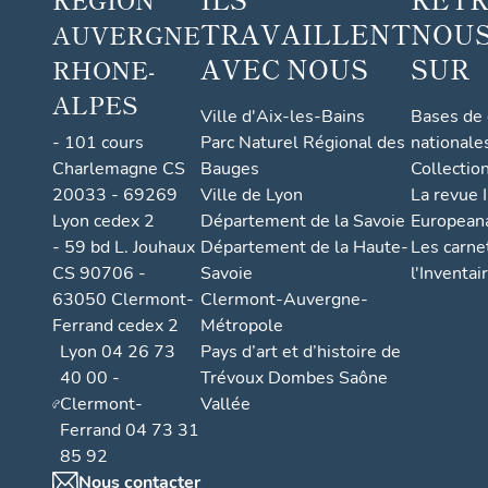
TRAVAILLENT
NOUS
AUVERGNE
AVEC NOUS
SUR
RHONE-
ALPES
Ville d'Aix-les-Bains
Bases de
- 101 cours
Parc Naturel Régional des
nationale
Charlemagne CS
Bauges
Collectio
20033 - 69269
Ville de Lyon
La revue I
Lyon cedex 2
Département de la Savoie
European
- 59 bd L. Jouhaux
Département de la Haute-
Les carne
CS 90706 -
Savoie
l'Inventai
63050 Clermont-
Clermont-Auvergne-
Ferrand cedex 2
Métropole
Lyon 04 26 73
Pays d’art et d’histoire de
40 00 -
Trévoux Dombes Saône
Clermont-
Vallée
Ferrand 04 73 31
85 92
Nous contacter