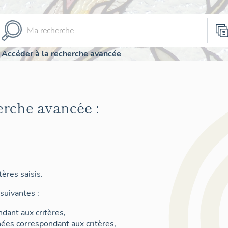
Accéder à la recherche avancée
erche avancée :
ères saisis.
suivantes :
dant aux critères,
nées correspondant aux critères,