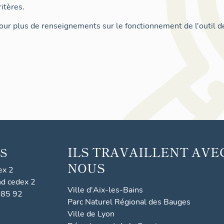
itères.
ur plus de renseignements sur le fonctionnement de l'outil d
ILS TRAVAILLENT AVE
S
NOUS
ex 2
nd cedex 2
Ville d'Aix-les-Bains
 85 92
Parc Naturel Régional des Bauges
Ville de Lyon