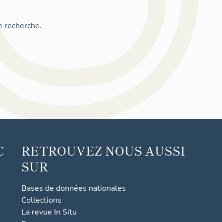
e recherche.
C
RETROUVEZ NOUS AUSSI
SUR
Bases de données nationales
Collections
La revue In Situ