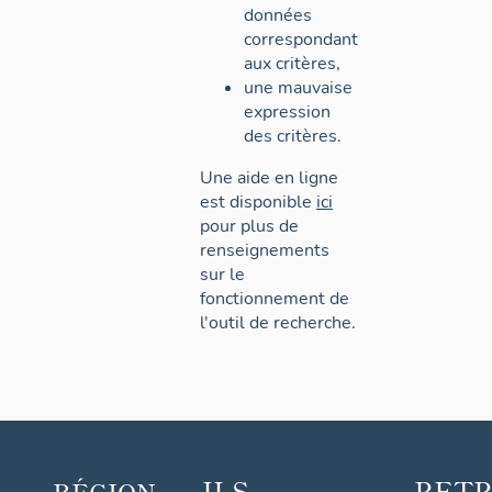
données
correspondant
aux critères,
une mauvaise
expression
des critères.
Une aide en ligne
est disponible
ici
pour plus de
renseignements
sur le
fonctionnement de
l'outil de recherche.
ILS
RET
RÉGION