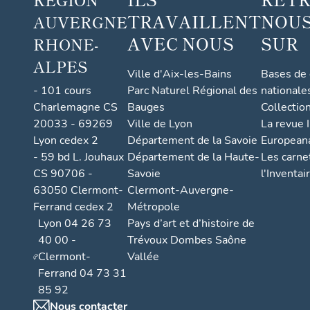
TRAVAILLENT
NOUS
AUVERGNE
AVEC NOUS
SUR
RHONE-
ALPES
Ville d'Aix-les-Bains
Bases de
- 101 cours
Parc Naturel Régional des
nationale
Charlemagne CS
Bauges
Collectio
20033 - 69269
Ville de Lyon
La revue I
Lyon cedex 2
Département de la Savoie
European
- 59 bd L. Jouhaux
Département de la Haute-
Les carne
CS 90706 -
Savoie
l'Inventai
63050 Clermont-
Clermont-Auvergne-
Ferrand cedex 2
Métropole
Lyon 04 26 73
Pays d’art et d’histoire de
40 00 -
Trévoux Dombes Saône
Clermont-
Vallée
Ferrand 04 73 31
85 92
Nous contacter