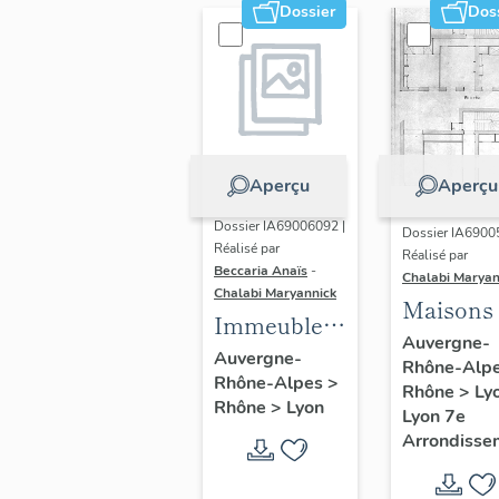
Dossier
Dos
Aperçu
Aperçu
Dossier IA69006092 |
Dossier IA6900
Réalisé par
Réalisé par
Beccaria Anaïs
-
Chalabi Maryan
Chalabi Maryannick
Maisons
Immeubles
Auvergne-
des Années
Auvergne-
Rhône-Alp
Rhône-Alpes
>
Trente de la
Rhône
>
Ly
Rhône
>
Lyon
rive gauche
Lyon 7e
Arrondisse