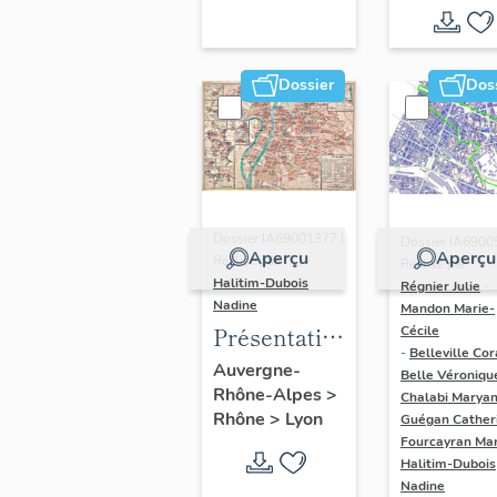
région
Auvergne-
Rhône-
Dossier
Dos
Alpes
(DOSSIER
EN COURS)
Dossier IA69001377 |
Dossier IA6900
Aperçu
Aperçu
Réalisé par
Réalisé par
Halitim-Dubois
Régnier Julie
-
Nadine
Mandon Marie-
Présentation
Cécile
-
Belleville Cor
et synthèse
Auvergne-
Belle Véroniqu
Rhône-Alpes
>
du
Chalabi Maryan
Rhône
>
Lyon
Guégan Cather
patrimoine
Fourcayran Ma
industriel
Halitim-Dubois
de la ville de
Nadine