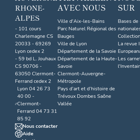
AVEC NOUS
SUR
RHONE-
ALPES
Ville d'Aix-les-Bains
Bases de
- 101 cours
Parc Naturel Régional des
nationale
Charlemagne CS
Bauges
Collectio
20033 - 69269
Ville de Lyon
La revue I
Lyon cedex 2
Département de la Savoie
European
- 59 bd L. Jouhaux
Département de la Haute-
Les carne
CS 90706 -
Savoie
l'Inventai
63050 Clermont-
Clermont-Auvergne-
Ferrand cedex 2
Métropole
Lyon 04 26 73
Pays d’art et d’histoire de
40 00 -
Trévoux Dombes Saône
Clermont-
Vallée
Ferrand 04 73 31
85 92
Nous contacter
Aide