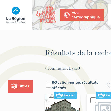
Vue
cartographique
Résultats de la rec
(Commune : Lyon)
Sélectionner les résultats
Filtres
affichés
Dossier
Dos