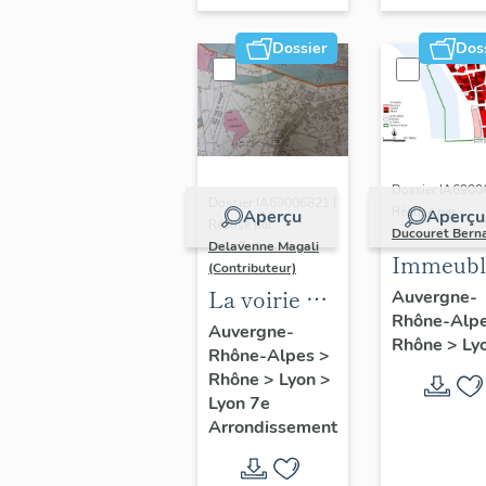
Dossier
Dos
Dossier IA6900
Dossier IA69006821 |
Réalisé par
Aperçu
Aperçu
Réalisé par
Ducouret Bern
Delavenne Magali
Immeubl
(Contributeur)
du quarti
La voirie du
Auvergne-
Rhône-Alp
Saint-Niz
secteur
Auvergne-
Rhône
>
Ly
Rhône-Alpes
>
d'étude
Rhône
>
Lyon
>
"Saint-
Lyon 7e
André"
Arrondissement
(Lyon 7e)