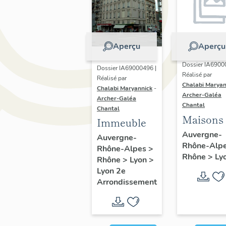
Aperçu
Aperçu
Dossier IA6900
Dossier IA69000496 |
Réalisé par
Réalisé par
Chalabi Maryan
Chalabi Maryannick
-
Archer-Galéa
Archer-Galéa
Chantal
Chantal
Maisons
Immeuble
Auvergne-
Auvergne-
Rhône-Alp
Rhône-Alpes
>
Rhône
>
Ly
Rhône
>
Lyon
>
Lyon 2e
Arrondissement